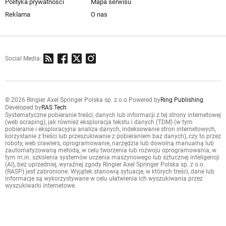
Polityka prywatności
Mapa serwisu
Reklama
O nas
Social Media:
© 2026 Ringier Axel Springer Polska sp. z o.o.
Powered by
Ring Publishing
Developed by
RAS Tech
Systematyczne pobieranie treści, danych lub informacji z tej strony internetowej
(web scraping), jak również eksploracja tekstu i danych (TDM) (w tym
pobieranie i eksploracyjna analiza danych, indeksowanie stron internetowych,
korzystanie z treści lub przeszukiwanie z pobieraniem baz danych), czy to przez
roboty, web crawlers, oprogramowanie, narzędzia lub dowolną manualną lub
zautomatyzowaną metodą, w celu tworzenia lub rozwoju oprogramowania, w
tym m.in. szkolenia systemów uczenia maszynowego lub sztucznej inteligencji
(AI), bez uprzedniej, wyraźnej zgody Ringier Axel Springer Polska sp. z o.o.
(RASP) jest zabronione. Wyjątek stanowią sytuacje, w których treści, dane lub
informacje są wykorzystywane w celu ułatwienia ich wyszukiwania przez
wyszukiwarki internetowe.