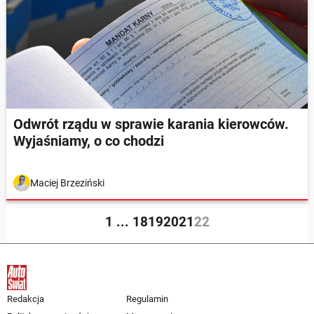
Odwrót rządu w sprawie karania kierowców.
Wyjaśniamy, o co chodzi
Maciej Brzeziński
1
...
18
19
20
21
22
Redakcja
Regulamin