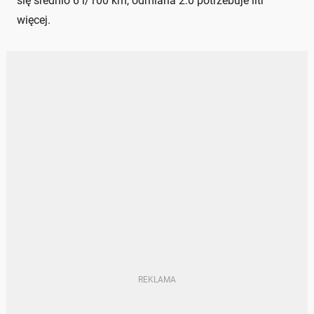
się średnio 6 l/100 km, odmiana 2.0 potrzebuje litr
więcej.