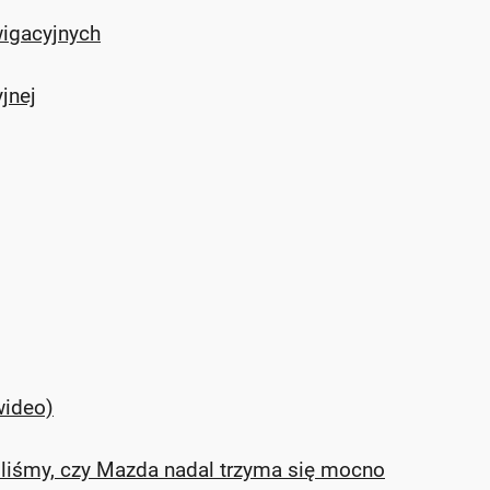
wigacyjnych
jnej
wideo)
liśmy, czy Mazda nadal trzyma się mocno