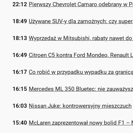
22:12
Pierwszy Chevrolet Camaro odebrany w P
18:49
Używane SUV-y dla zamożnych: czy super
18:13
Wyprzedaż w Mitsubishi, rabaty nawet do 
16:49
Citroen C5 kontra Ford Mondeo, Renault L
16:17
Co robić w przypadku wypadku za granic
16:15
Mercedes ML 350 Bluetec: nie zauważysz, 
16:03
Nissan Juke: kontrowersyjny mieszczuch
15:40
McLaren zaprezentował nowy bolid F1 –