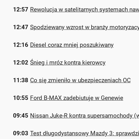
12:57
Rewolucja w satelitarnych systemach na
12:47
Spodziewany wzrost w branży motoryzacy
12:16
Diesel coraz mniej poszukiwany
12:02
Śnieg i mróz kontra kierowcy
11:38
Co się zmieniło w ubezpieczeniach OC
10:55
Ford B-MAX zadebiutuje w Genewie
09:45
Nissan Juke-R kontra supersamochody (
09:03
Test długodystansowy Mazdy 3: sprawdzi