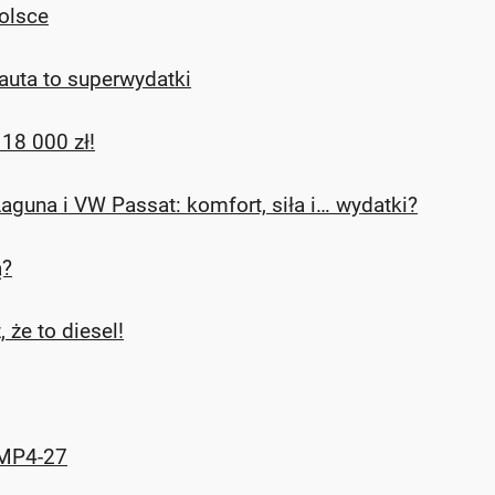
olsce
auta to superwydatki
18 000 zł!
aguna i VW Passat: komfort, siła i… wydatki?
ą?
że to diesel!
 MP4-27