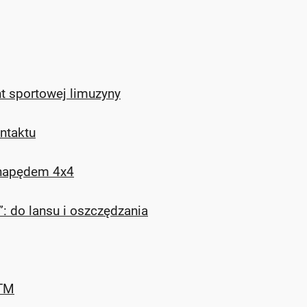
t sportowej limuzyny
ontaktu
 napędem 4x4
: do lansu i oszczędzania
DTM