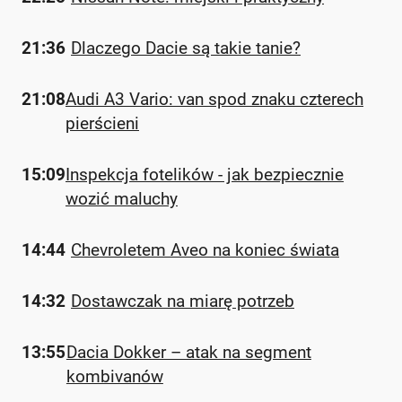
21:36
Dlaczego Dacie są takie tanie?
21:08
Audi A3 Vario: van spod znaku czterech
pierścieni
15:09
Inspekcja fotelików - jak bezpiecznie
wozić maluchy
14:44
Chevroletem Aveo na koniec świata
14:32
Dostawczak na miarę potrzeb
13:55
Dacia Dokker – atak na segment
kombivanów