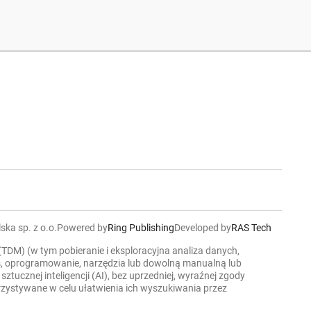
ska sp. z o.o.
Powered by
Ring Publishing
Developed by
RAS Tech
 (TDM) (w tym pobieranie i eksploracyjna analiza danych,
ers, oprogramowanie, narzędzia lub dowolną manualną lub
cznej inteligencji (AI), bez uprzedniej, wyraźnej zgody
korzystywane w celu ułatwienia ich wyszukiwania przez