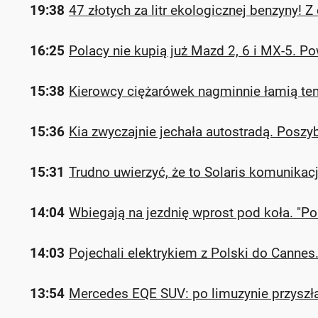
19:38
47 złotych za litr ekologicznej benzyny! 
16:25
Polacy nie kupią już Mazd 2, 6 i MX-5. Po
15:38
Kierowcy ciężarówek nagminnie łamią ten
15:36
Kia zwyczajnie jechała autostradą. Posz
15:31
Trudno uwierzyć, że to Solaris komunikacji
14:04
Wbiegają na jezdnię wprost pod koła. "P
14:03
Pojechali elektrykiem z Polski do Cannes
13:54
Mercedes EQE SUV: po limuzynie przyszła