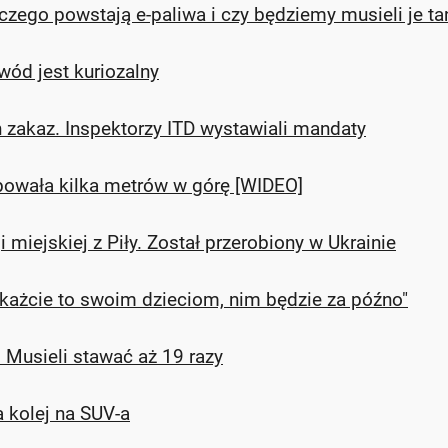
Z czego powstają e-paliwa i czy będziemy musieli je 
wód jest kuriozalny
 zakaz. Inspektorzy ITD wystawiali mandaty
ybowała kilka metrów w górę [WIDEO]
 miejskiej z Piły. Został przerobiony w Ukrainie
okażcie to swoim dzieciom, nim będzie za późno"
. Musieli stawać aż 19 razy
 kolej na SUV-a