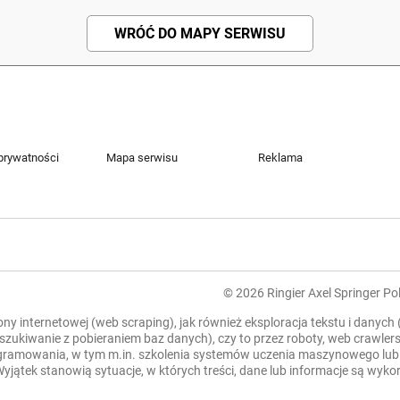
WRÓĆ DO MAPY SERWISU
 prywatności
Mapa serwisu
Reklama
© 2026 Ringier Axel Springer Pol
rony internetowej (web scraping), jak również eksploracja tekstu i danych
zeszukiwanie z pobieraniem baz danych), czy to przez roboty, web crawl
mowania, w tym m.in. szkolenia systemów uczenia maszynowego lub sztu
. Wyjątek stanowią sytuacje, w których treści, dane lub informacje są wy