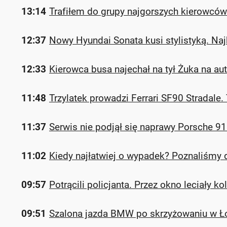
13:14
Trafiłem do grupy najgorszych kierowców 
12:37
Nowy Hyundai Sonata kusi stylistyką. Naj
12:33
Kierowca busa najechał na tył Żuka na au
11:48
Trzylatek prowadzi Ferrari SF90 Stradale.
11:37
Serwis nie podjął się naprawy Porsche 91
11:02
Kiedy najłatwiej o wypadek? Poznaliśmy 
09:57
Potrącili policjanta. Przez okno leciały k
09:51
Szalona jazda BMW po skrzyżowaniu w Ło