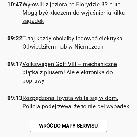
10:47
Wyłowili z jeziora na Florydzie 32 auta.
Mogą być kluczem do wyjaśnienia kilku
zagadek
09:22
Tutaj każdy chciałby ładować elektryka.
Odwiedziłem hub w Niemczech
09:17
Volkswagen Golf VIII – mechaniczne
piątka z plusem! Ale elektronika do
poprawy
09:13
Rozpędzona Toyota wbiła się w dom.
Policja podejrzewa, że to nie był wypadek
WRÓĆ DO MAPY SERWISU