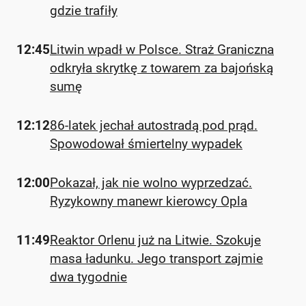
gdzie trafiły
12:45
Litwin wpadł w Polsce. Straż Graniczna
odkryła skrytkę z towarem za bajońską
sumę
12:12
86-latek jechał autostradą pod prąd.
Spowodował śmiertelny wypadek
12:00
Pokazał, jak nie wolno wyprzedzać.
Ryzykowny manewr kierowcy Opla
11:49
Reaktor Orlenu już na Litwie. Szokuje
masa ładunku. Jego transport zajmie
dwa tygodnie