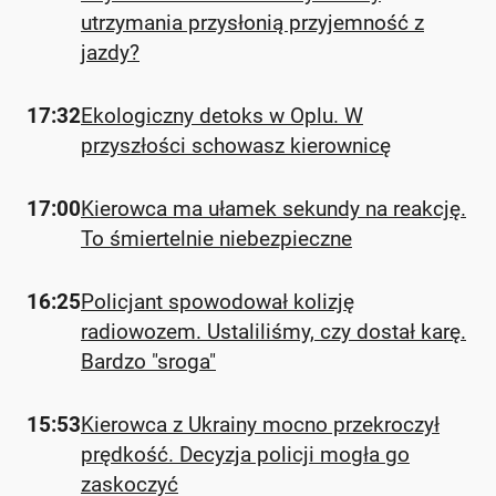
utrzymania przysłonią przyjemność z
jazdy?
17:32
Ekologiczny detoks w Oplu. W
przyszłości schowasz kierownicę
17:00
Kierowca ma ułamek sekundy na reakcję.
To śmiertelnie niebezpieczne
16:25
Policjant spowodował kolizję
radiowozem. Ustaliliśmy, czy dostał karę.
Bardzo "sroga"
15:53
Kierowca z Ukrainy mocno przekroczył
prędkość. Decyzja policji mogła go
zaskoczyć