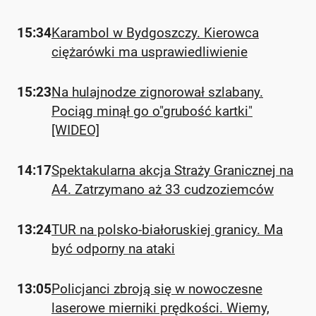
15:34
Karambol w Bydgoszczy. Kierowca
ciężarówki ma usprawiedliwienie
15:23
Na hulajnodze zignorował szlabany.
Pociąg minął go o"grubość kartki"
[WIDEO]
14:17
Spektakularna akcja Straży Granicznej na
A4. Zatrzymano aż 33 cudzoziemców
13:24
TUR na polsko-białoruskiej granicy. Ma
być odporny na ataki
13:05
Policjanci zbroją się w nowoczesne
laserowe mierniki prędkości. Wiemy,