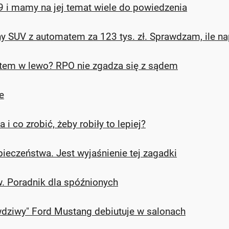
 i mamy na jej temat wiele do powiedzenia
y SUV z automatem za 123 tys. zł. Sprawdzam, ile na
rętem w lewo? RPO nie zgadza się z sądem
e
i co zrobić, żeby robiły to lepiej?
ieczeństwa. Jest wyjaśnienie tej zagadki
w. Poradnik dla spóźnionych
awdziwy" Ford Mustang debiutuje w salonach