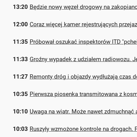
13:20
Będzie nowy węzeł drogowy na zakopiance.
12:00
Coraz więcej kamer rejestrujących przej
11:35
Próbował oszukać inspektorów ITD "pcheł
11:33
Groźny wypadek z udziałem radiowozu. Je
11:27
Remonty dróg i objazdy wydłużają czas do
10:35
Pierwsza piosenka transmitowana z kosmo
10:10
Uwaga na wiatr. Może nawet zdmuchnąć a
10:03
Ruszyły wzmożone kontrole na drogach. P