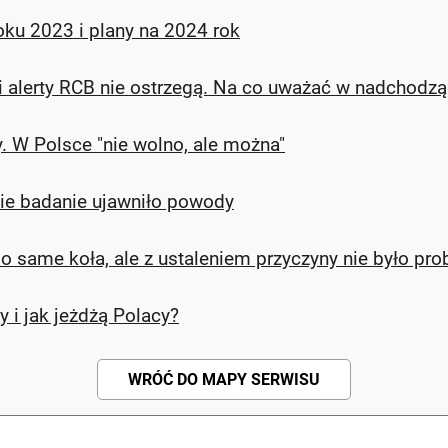
ku 2023 i plany na 2024 rok
 alerty RCB nie ostrzegą. Na co uważać w nadchodzą
y. W Polsce "nie wolno, ale można"
ie badanie ujawniło powody
po same koła, ale z ustaleniem przyczyny nie było p
y i jak jeżdżą Polacy?
WRÓĆ DO MAPY SERWISU