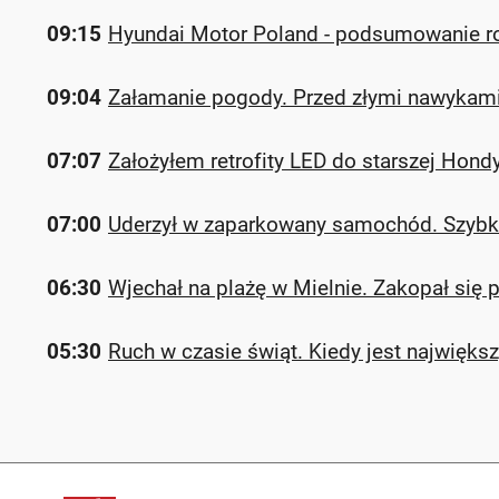
09:15
Hyundai Motor Poland - podsumowanie ro
09:04
Załamanie pogody. Przed złymi nawykami
07:07
Założyłem retrofity LED do starszej Hond
07:00
Uderzył w zaparkowany samochód. Szybk
06:30
Wjechał na plażę w Mielnie. Zakopał się 
05:30
Ruch w czasie świąt. Kiedy jest największ