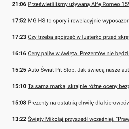
21:06
Prześwietliliśmy używaną Alfę Romeo 159
17:52
MG HS to spory i rewelacyjnie wyposażon
17:23
Czy trzeba spojrzeć w lusterko przed sk
16:16
Ceny paliw w święta. Prezentów nie będzi
15:25
Auto Świat Pit Stop. Jak świecą nasze auta 
15:10
Ta sama marka, skrajnie różne oceny bezp
15:08
Prezenty na ostatnią chwilę dla kierowcó
13:22
Święty Mikołaj przyszedł wcześniej. "Pr