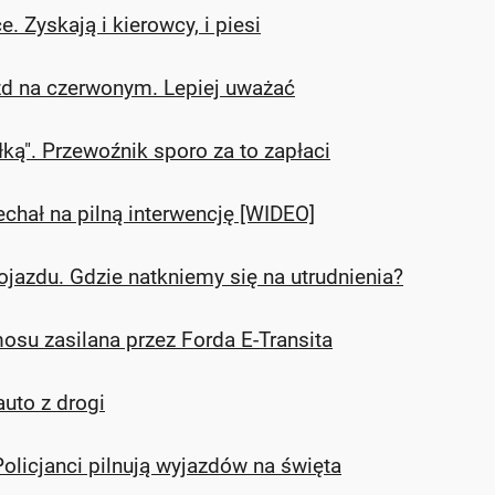
 Zyskają i kierowcy, i piesi
azd na czerwonym. Lepiej uważać
ką". Przewoźnik sporo za to zapłaci
chał na pilną interwencję [WIDEO]
jazdu. Gdzie natkniemy się na utrudnienia?
su zasilana przez Forda E-Transita
uto z drogi
olicjanci pilnują wyjazdów na święta