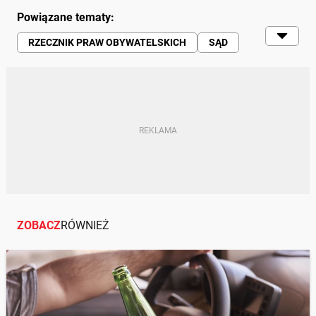
Powiązane tematy:
RZECZNIK PRAW OBYWATELSKICH
SĄD
PRZEPISY
KODEKS DROGOWY
WYPRZEDZANIE
WYROK
RUCH DROGOWY
KIEROWCY
KOLIZJA
ZOBACZ
RÓWNIEŻ