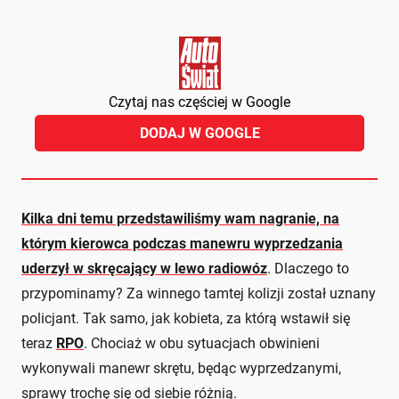
Czytaj nas częściej w Google
DODAJ W GOOGLE
Kilka dni temu przedstawiliśmy wam nagranie, na
którym kierowca podczas manewru wyprzedzania
uderzył w skręcający w lewo radiowóz
. Dlaczego to
przypominamy? Za winnego tamtej kolizji został uznany
policjant. Tak samo, jak kobieta, za którą wstawił się
teraz
RPO
. Chociaż w obu sytuacjach obwinieni
wykonywali manewr skrętu, będąc wyprzedzanymi,
sprawy trochę się od siebie różnią.