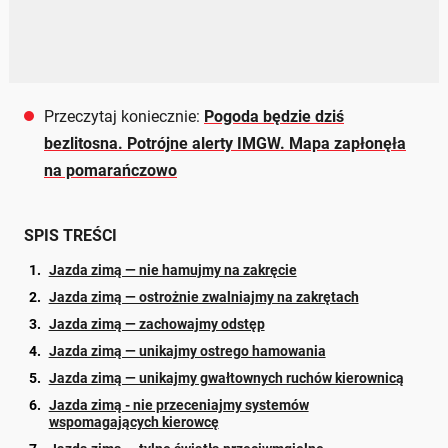
Przeczytaj koniecznie:
Pogoda będzie dziś
bezlitosna. Potrójne alerty IMGW. Mapa zapłonęła
na pomarańczowo
SPIS TREŚCI
Jazda zimą — nie hamujmy na zakręcie
Jazda zimą — ostrożnie zwalniajmy na zakrętach
Jazda zimą — zachowajmy odstęp
Jazda zimą — unikajmy ostrego hamowania
Jazda zimą — unikajmy gwałtownych ruchów kierownicą
Jazda zimą - nie przeceniajmy systemów
wspomagających kierowcę