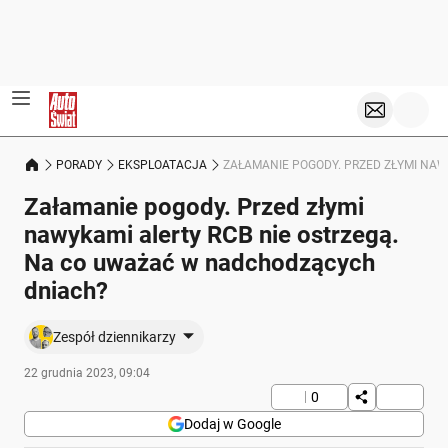
PORADY
EKSPLOATACJA
ZAŁAMANIE POGODY. PRZED ZŁYMI NA
Załamanie pogody. Przed złymi
nawykami alerty RCB nie ostrzegą.
Na co uważać w nadchodzących
dniach?
Zespół dziennikarzy
22 grudnia 2023, 09:04
0
Dodaj w Google