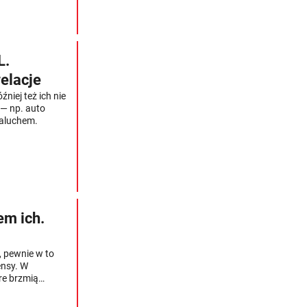
L.
elacje
iej też ich nie
 — np. auto
Maluchem.
em ich.
, pewnie w to
ensy. W
re brzmią
5/9 masz w