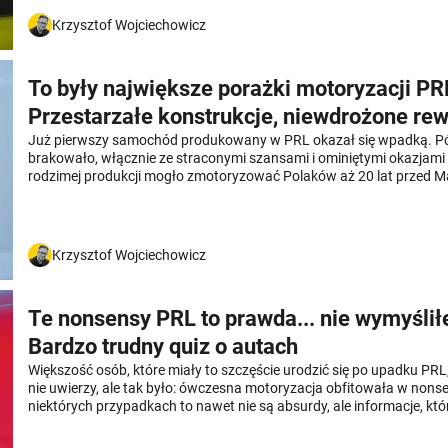
Krzysztof Wojciechowicz
To były największe porażki motoryzacji PR
Przestarzałe konstrukcje, niewdrożone rew
Już pierwszy samochód produkowany w PRL okazał się wpadką. Późn
brakowało, włącznie ze straconymi szansami i ominiętymi okazjami
rodzimej produkcji mogło zmotoryzować Polaków aż 20 lat przed 
Krzysztof Wojciechowicz
Te nonsensy PRL to prawda... nie wymyślił
Bardzo trudny quiz o autach
Większość osób, które miały to szczęście urodzić się po upadku PRL
nie uwierzy, ale tak było: ówczesna motoryzacja obfitowała w nons
niektórych przypadkach to nawet nie są absurdy, ale informacje, któ
nieprawdopodobnie, ale mimo to są prawdziwe. Sądzisz, że wynik 
kieszeni? Przekonajmy się.