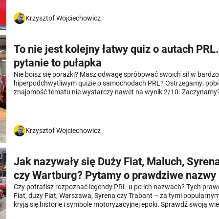
Krzysztof Wojciechowicz
To nie jest kolejny łatwy quiz o autach PRL
pytanie to pułapka
Nie boisz się porażki? Masz odwagę spróbować swoich sił w bardzo
hiperpodchwytliwym quizie o samochodach PRL? Ostrzegamy: pob
znajomość tematu nie wystarczy nawet na wynik 2/10. Zaczynamy
Krzysztof Wojciechowicz
Jak nazywały się Duży Fiat, Maluch, Syrena
czy Wartburg? Pytamy o prawdziwe nazwy
Czy potrafisz rozpoznać legendy PRL-u po ich nazwach? Tych pra
Fiat, duży Fiat, Warszawa, Syrena czy Trabant – za tymi popularnym
kryją się historie i symbole motoryzacyjnej epoki. Sprawdź swoją wi
czasów, gdy ulice zapełniały te kultowe auta, w naszym quizie!