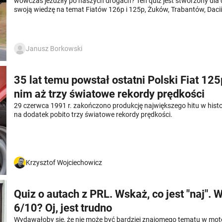
wówczas jeździły po naszych drogach? Ten quiz jest stworzony dla 
swoją wiedzę na temat Fiatów 126p i 125p, Żuków, Trabantów, Dacii,
Powodzenia!
Janusz Borkowski
35 lat temu powstał ostatni Polski Fiat 125
nim aż trzy światowe rekordy prędkości
29 czerwca 1991 r. zakończono produkcję największego hitu w histo
na dodatek pobito trzy światowe rekordy prędkości.
Krzysztof Wojciechowicz
Quiz o autach z PRL. Wskaż, co jest "naj". 
6/10? Oj, jest trudno
Wydawałoby się, że nie może być bardziej znajomego tematu w moto