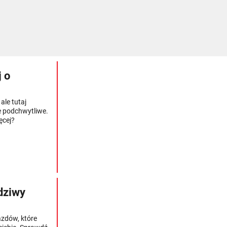
 o
ale tutaj
le podchwytliwe.
ęcej?
wdziwy
azdów, które