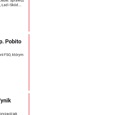
ciebie. Sprawdź
 Ład i Skód.
p. Pobito
rii FSO, którym
Wynik
ryzacji jak