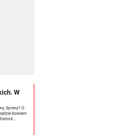
kich. W
wy, Syreny? O
 będzie bowiem
istorii.