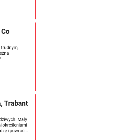
. Co
 trudnym,
ieżna
?
, Trabant
wdziwych. Mały
i określeniami
edzę i powróć do