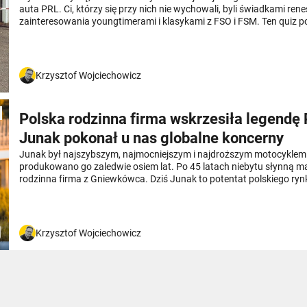
auta PRL. Ci, którzy się przy nich nie wychowali, byli świadkami ren
zainteresowania youngtimerami i klasykami z FSO i FSM. Ten quiz p
jesteś prawdziwym znawcą tych aut, czy twoja wiedza jest jednak
Twoim zadaniem będzie wskazanie modelu, który jest najbardziej "n
pytaniu. A, i uważaj na zdjęcia przy pytaniach: mają charakter ilustr
nie sugerują poprawnej odpowiedzi. Choć czasem mogą... Pułapek je
Krzysztof Wojciechowicz
Polska rodzinna firma wskrzesiła legendę
Junak pokonał u nas globalne koncerny
Junak był najszybszym, najmocniejszym i najdroższym motocyklem 
produkowano go zaledwie osiem lat. Po 45 latach niebytu słynną m
rodzinna firma z Gniewkówca. Dziś Junak to potentat polskiego ry
poznałem kulisy jego reaktywacji i sukcesu.
Krzysztof Wojciechowicz