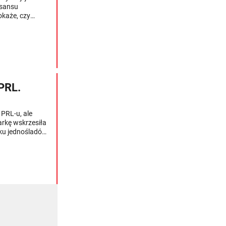
esansu
okaże, czy
 powierzchowna.
aj" w danym
acyjny i wcale
st więcej.
 PRL.
PRL-u, ale
arkę wskrzesiła
nku jednośladów: