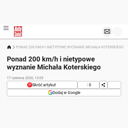
PONAD 200 KM/H I NIETYPOWE WYZNANIE MICHAŁA KOTERSKIEGO
Ponad 200 km/h i nietypowe
wyznanie Michała Koterskiego
17 czerwca 2026, 13:05
Skróć artykuł
0
Dodaj w Google
Poniżej streszczenie artykułu:
Skrót przygotowany przez Onet Czat z AI, może zawierać błędy.
Michał Koterski w premierowym odcinku "Pytań na
szybko" musiał zmierzyć się z szybkim tempem jazdy
oraz pytaniami w trudnych warunkach.