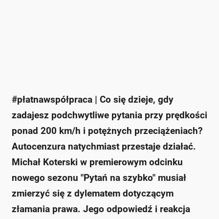
Odcinek ten odbył się w 650-konnym sportowym
samochodzie, prowadzonego przez Gosia Prus,
zawodniczkę motorsportu.
Format programu wraca na antenę z nowym
sezonem, wciąż stawiając trudne pytania
uczestnikom.
Koterski poddał się ekstremalnym driftom i musiał
odpowiedzieć na 50 szybkich pytań.
Jego reakcja na dylemat dotyczący łamania prawa
wywołała kontrowersje.
#płatnawspółpraca | Co się dzieje, gdy
Zapytaj o więcej Onet Czat z AI
zadajesz podchwytliwe pytania przy prędkości
ponad 200 km/h i potężnych przeciążeniach?
Autocenzura natychmiast przestaje działać.
Michał Koterski w premierowym odcinku
nowego sezonu "Pytań na szybko" musiał
zmierzyć się z dylematem dotyczącym
złamania prawa. Jego odpowiedź i reakcja