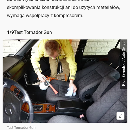
skomplikowania konstrukcji ani do użytych materiałów,
wymaga współpracy z kompresorem.
1
/
9
Test Tornador Gun
Piotr Szypulski / Auto Świat
Test Tornador Gun