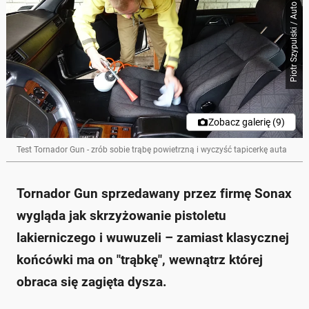
Piotr Szypulski / Auto Świat
Zobacz galerię (9)
Test Tornador Gun - zrób sobie trąbę powietrzną i wyczyść tapicerkę auta
Tornador Gun sprzedawany przez firmę Sonax
wygląda jak skrzyżowanie pistoletu
lakierniczego i wuwuzeli – zamiast klasycznej
końcówki ma on "trąbkę", wewnątrz której
obraca się zagięta dysza.