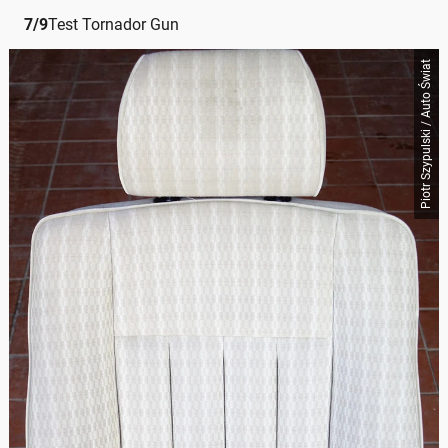
7
/
9
Test Tornador Gun
Piotr Szypulski / Auto Świat