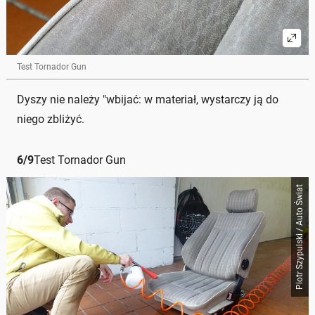
Test Tornador Gun
Dyszy nie należy "wbijać: w materiał, wystarczy ją do
niego zbliżyć.
6
/
9
Test Tornador Gun
Piotr Szypulski / Auto Świat