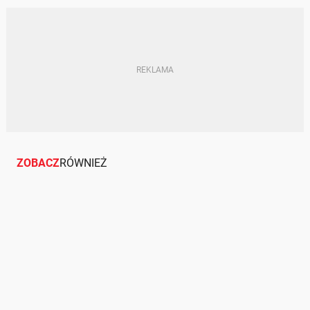
AUTO ZAWSZE ZADBANE
PORADNIKI ZAKUPOWE
#ZOSTAJEWGARAZU
ZOBACZ
RÓWNIEŻ