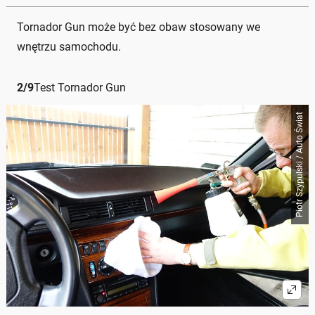
Tornador Gun może być bez obaw stosowany we
wnętrzu samochodu.
2
/
9
Test Tornador Gun
Piotr Szypulski / Auto Świat