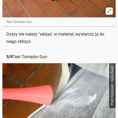
Test Tornador Gun
Dyszy nie należy "wbijać: w materiał, wystarczy ją do
niego zbliżyć.
5
/
9
Test Tornador Gun
Piotr Szypulski / Auto Świat