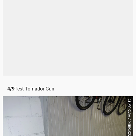
4
/
9
Test Tornador Gun
Piotr Szypulski / Auto Świat