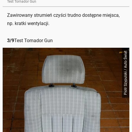
Test Tornador Gun
Zawirowany strumień czyści trudno dostępne miejsca,
np. kratki wentylacji.
3
/
9
Test Tornador Gun
Piotr Szypulski / Auto Świat