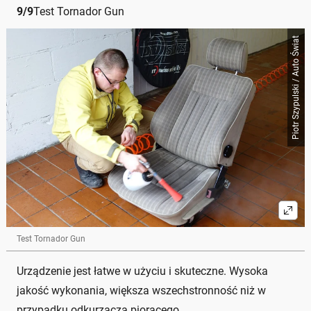
9
/
9
Test Tornador Gun
Piotr Szypulski / Auto Świat
Test Tornador Gun
Urządzenie jest łatwe w użyciu i skuteczne. Wysoka
jakość wykonania, większa wszechstronność niż w
przypadku odkurzacza piorącego.