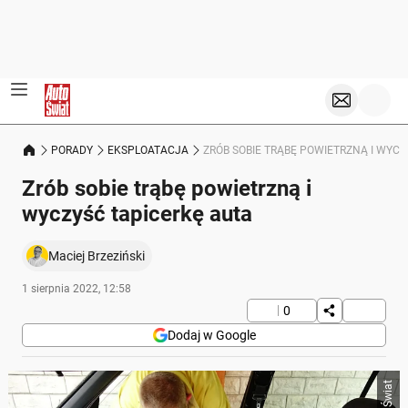
PORADY
EKSPLOATACJA
ZRÓB SOBIE TRĄBĘ POWIETRZNĄ I WYC
Zrób sobie trąbę powietrzną i
wyczyść tapicerkę auta
Maciej Brzeziński
1 sierpnia 2022, 12:58
0
Dodaj w Google