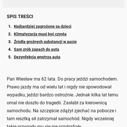
SPIS TREŚCI
Najbardziej zagrożone są dzieci
Klimatyzacja musi być czysta
Źródła groźnych substancji w aucie
Sam zrób zapach do auta
Dezynfekcja wnętrza auta
Pan Wiesław ma 62 lata. Do pracy jeździ samochodem.
Prawo jazdy ma od wielu lat i nigdy nie spowodował
wypadku, jeździ bardzo ostrożnie. Jednak kilka lat temu
omal nie doszło do tragedii. Zasłabł za kierownicą
samochodu. Na szczęście zdążył zjechać na pobocze i
tam resztką sił zatrzymał samochód. Nigdy wcześniej
takie przygody mu się nie przytrafiały.