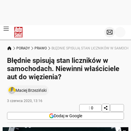
PORADY
PRAWO
BŁĘDNIE SPISUJĄ STAN LICZNIKÓW W SAMOCHOD
Błędnie spisują stan liczników w
samochodach. Niewinni właściciele
aut do więzienia?
Maciej Brzeziński
3 czerwca 2020, 13:16
0
Dodaj w Google