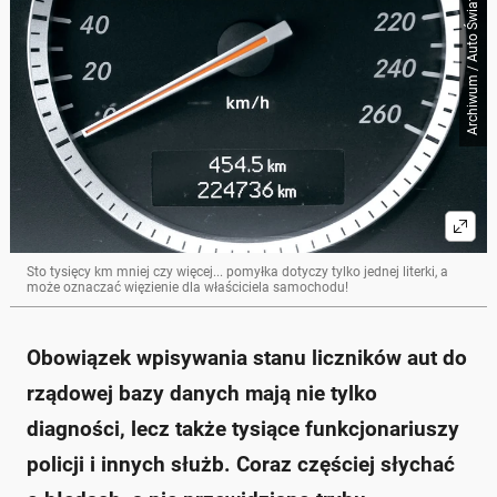
Archiwum / Auto Świat
Sto tysięcy km mniej czy więcej... pomyłka dotyczy tylko jednej literki, a
może oznaczać więzienie dla właściciela samochodu!
Obowiązek wpisywania stanu liczników aut do
rządowej bazy danych mają nie tylko
diagności, lecz także tysiące funkcjonariuszy
policji i innych służb. Coraz częściej słychać