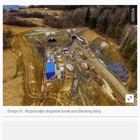
GDDKiA
Droga S1. Rozpoczęto drążenie tuneli pod Baranią Górą