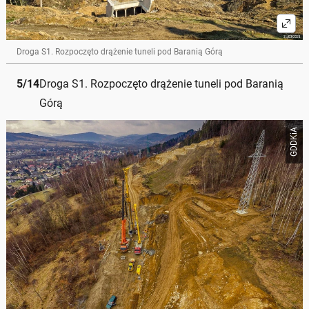
Droga S1. Rozpoczęto drążenie tuneli pod Baranią Górą
5
/
14
Droga S1. Rozpoczęto drążenie tuneli pod Baranią
Górą
GDDKiA