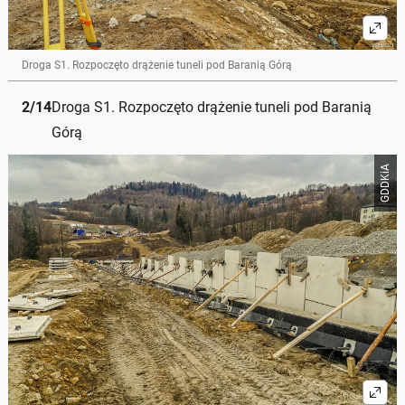
Droga S1. Rozpoczęto drążenie tuneli pod Baranią Górą
2
/
14
Droga S1. Rozpoczęto drążenie tuneli pod Baranią
Górą
GDDKiA