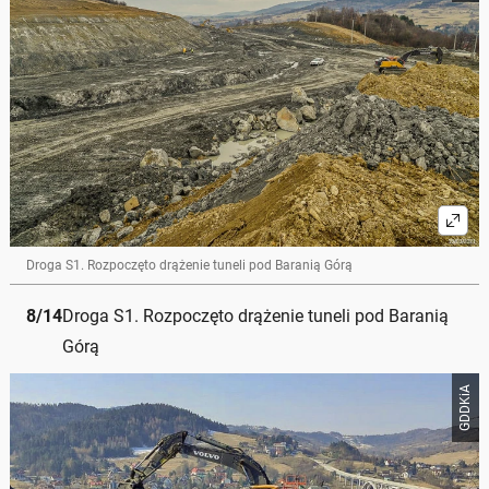
Droga S1. Rozpoczęto drążenie tuneli pod Baranią Górą
8
/
14
Droga S1. Rozpoczęto drążenie tuneli pod Baranią
Górą
GDDKiA