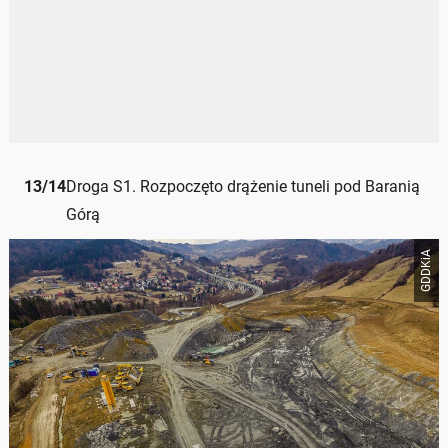
13
/
14
Droga S1. Rozpoczęto drążenie tuneli pod Baranią
Górą
GDDKiA