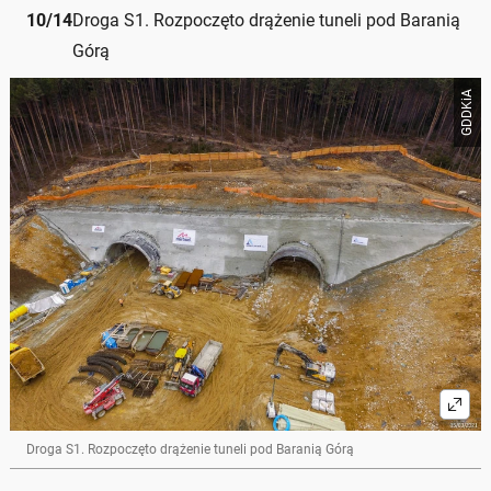
10
/
14
Droga S1. Rozpoczęto drążenie tuneli pod Baranią
Górą
GDDKiA
Droga S1. Rozpoczęto drążenie tuneli pod Baranią Górą