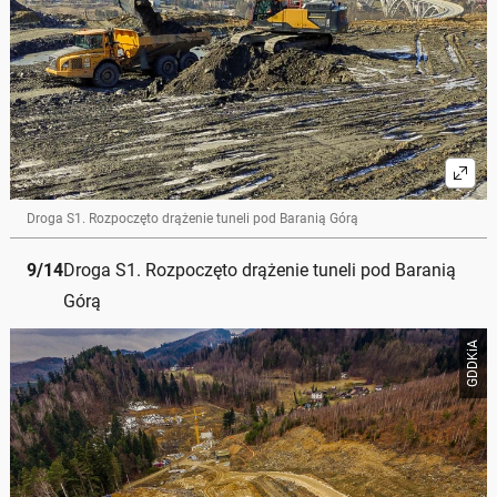
Droga S1. Rozpoczęto drążenie tuneli pod Baranią Górą
9
/
14
Droga S1. Rozpoczęto drążenie tuneli pod Baranią
Górą
GDDKiA