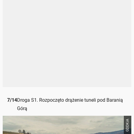
7
/
14
Droga S1. Rozpoczęto drążenie tuneli pod Baranią
Górą
GDDKiA