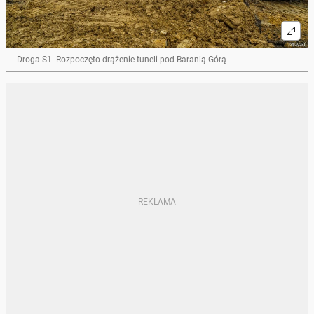
Droga S1. Rozpoczęto drążenie tuneli pod Baranią Górą