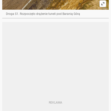
Droga S1. Rozpoczęto drążenie tuneli pod Baranią Górą