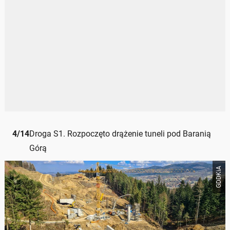
4
/
14
Droga S1. Rozpoczęto drążenie tuneli pod Baranią
Górą
GDDKiA