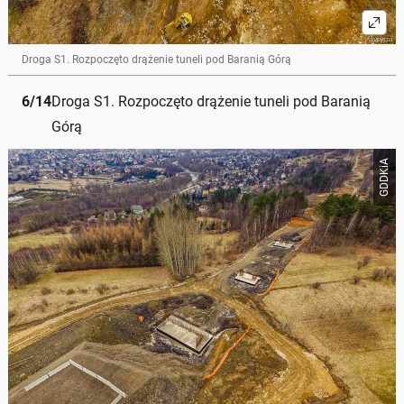
Droga S1. Rozpoczęto drążenie tuneli pod Baranią Górą
6
/
14
Droga S1. Rozpoczęto drążenie tuneli pod Baranią
Górą
GDDKiA