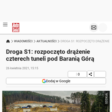
WIADOMOŚCI
AKTUALNOŚCI
DROGA S1: ROZPOCZĘTO DRĄŻENIE 
Droga S1: rozpoczęto drążenie
czterech tuneli pod Baranią Górą
26 kwietnia 2021, 15:15
0
Dodaj w Google
GDDKiA