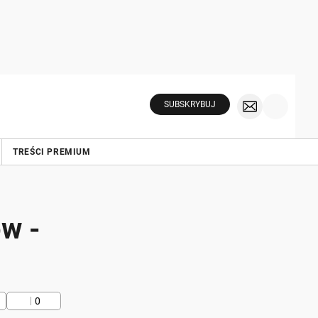
SUBSKRYBUJ
TREŚCI PREMIUM
w -
0