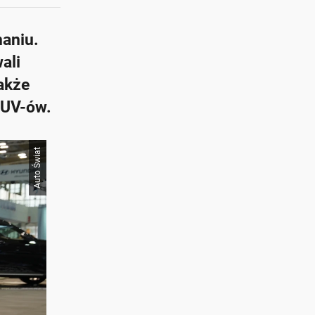
aniu.
ali
akże
SUV-ów.
Auto Świat