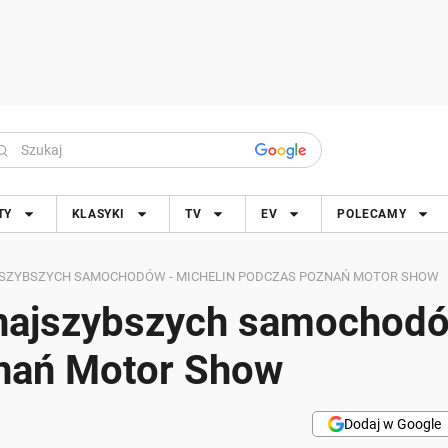
TY
KLASYKI
TV
EV
POLECAMY
JSZYBSZYCH SAMOCHODÓW - MICHELIN PODCZAS POZNAŃ MOTOR SHOW
najszybszych samochodó
nań Motor Show
Dodaj w Google