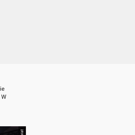
ie
. W