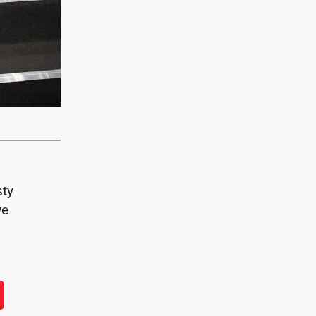
sty
we