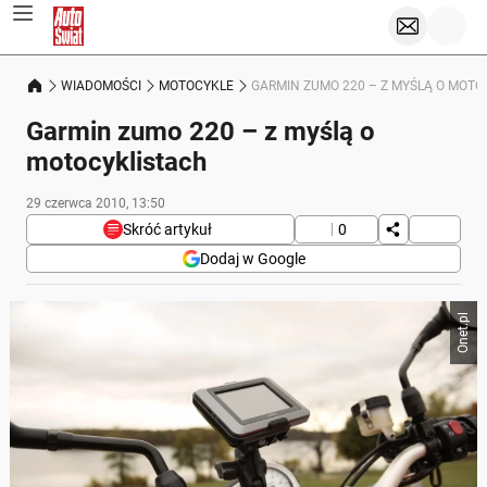
WIADOMOŚCI
MOTOCYKLE
GARMIN ZUMO 220 – Z MYŚLĄ O MOT
Garmin zumo 220 – z myślą o
motocyklistach
29 czerwca 2010, 13:50
Skróć artykuł
0
Dodaj w Google
Poniżej streszczenie artykułu:
Onet.pl
Skrót przygotowany przez Onet Czat z AI, może zawierać błędy.
Garmin wprowadza na rynek nawigację
motocyklową zumo 220, zaprojektowaną z myślą o
motocyklistach.
Urządzenie ma 3,5-calowy ekran dotykowy, złącze
Bluetooth oraz funkcję asystenta pasa ruchu.
Zumo 220 jest odporne na wilgoć, wstrząsy oraz
działanie paliwa i promieni UV.