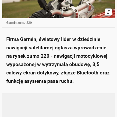
W zestawie znajdują się akcesoria do montażu oraz
mapa City Navigator Europe obejmująca 43
państwa.
Cena detaliczna urządzenia wynosi 1599 PLN.
Garmin zumo 220
Zapytaj o więcej Onet Czat z AI
Firma Garmin, światowy lider w dziedzinie
nawigacji satelitarnej ogłasza wprowadzenie
na rynek zumo 220 - nawigacji motocyklowej
wyposażonej w wytrzymałą obudowę, 3,5
calowy ekran dotykowy, złącze Bluetooth oraz
funkcję asystenta pasa ruchu.