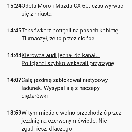
15:24
Odeta Moro i Mazda CX-60: czas wyrwać
się z miasta
14:45
Taksówkarz potrącił na pasach kobietę.
Tłumaczył, że to przez słońce
14:44
Kierowca audi jechał do kanału.
Policjanci szybko wskazali przyczynę
14:07
Całą jezdnię zablokował nietypowy
ładunek. Wysypał się z naczepy
ciężarówki
13:59
W tym mieście wolno przechodzić przez
jezdnię na czerwonym świetle. Nie
zgadniesz, dlaczego