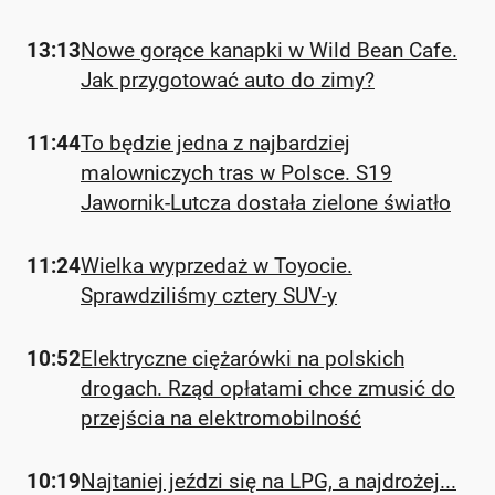
13:13
Nowe gorące kanapki w Wild Bean Cafe.
Jak przygotować auto do zimy?
11:44
To będzie jedna z najbardziej
malowniczych tras w Polsce. S19
Jawornik-Lutcza dostała zielone światło
11:24
Wielka wyprzedaż w Toyocie.
Sprawdziliśmy cztery SUV-y
10:52
Elektryczne ciężarówki na polskich
drogach. Rząd opłatami chce zmusić do
przejścia na elektromobilność
10:19
Najtaniej jeździ się na LPG, a najdrożej...