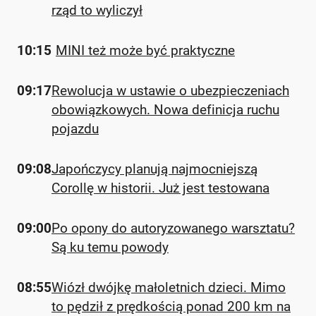
rząd to wyliczył
10:15
MINI też może być praktyczne
09:17
Rewolucja w ustawie o ubezpieczeniach
obowiązkowych. Nowa definicja ruchu
pojazdu
09:08
Japończycy planują najmocniejszą
Corollę w historii. Już jest testowana
09:00
Po opony do autoryzowanego warsztatu?
Są ku temu powody
08:55
Wiózł dwójkę małoletnich dzieci. Mimo
to pędził z prędkością ponad 200 km na