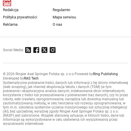
Redakcja
Regulamin
Polityka prywatności
Mapa serwisu
Reklama
O nas
Social Media:
© 2026 Ringier Axel Springer Polska sp. z o.o.
Powered by
Ring Publishing
Developed by
RAS Tech
Systematyczne pobieranie treści, danych lub informacji z tej strony internetowej
(web scraping), jak również eksploracja tekstu i danych (TDM) (w tym
pobieranie i eksploracyjna analiza danych, indeksowanie stron internetowych,
korzystanie z treści lub przeszukiwanie z pobieraniem baz danych), czy to przez
roboty, web crawlers, oprogramowanie, narzędzia lub dowolną manualną lub
zautomatyzowaną metodą, w celu tworzenia lub rozwoju oprogramowania, w
tym m.in. szkolenia systemów uczenia maszynowego lub sztucznej inteligencji
(AI), bez uprzedniej, wyraźnej zgody Ringier Axel Springer Polska sp. z o.o.
(RASP) jest zabronione. Wyjątek stanowią sytuacje, w których treści, dane lub
informacje są wykorzystywane w celu ułatwienia ich wyszukiwania przez
wyszukiwarki internetowe.