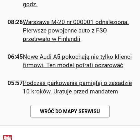
godz.
08:26
Warszawa M-20 nr 000001 odnaleziona.
Pierwsze powojenne auto z FSO
przetrwało w Finlandii
06:45
Nowe Audi A5 pokochają nie tylko klienci
firmowi. Ten model potrafi oczarować
05:57
Podczas parkowania pamiętaj o zasadzie
10 kroków. Uratuje przed mandatem
WRÓĆ DO MAPY SERWISU