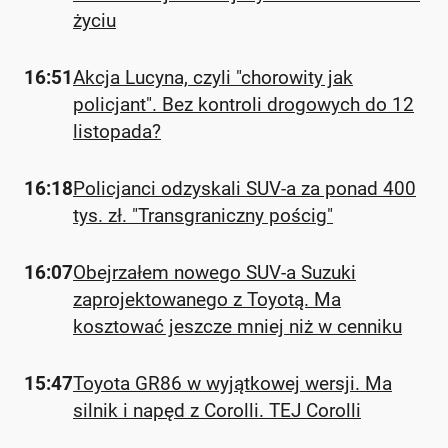
życiu
16:51
Akcja Lucyna, czyli "chorowity jak
policjant". Bez kontroli drogowych do 12
listopada?
16:18
Policjanci odzyskali SUV-a za ponad 400
tys. zł. "Transgraniczny pościg"
16:07
Obejrzałem nowego SUV-a Suzuki
zaprojektowanego z Toyotą. Ma
kosztować jeszcze mniej niż w cenniku
15:47
Toyota GR86 w wyjątkowej wersji. Ma
silnik i napęd z Corolli. TEJ Corolli