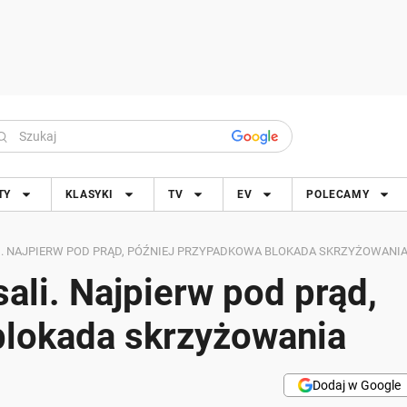
TY
KLASYKI
TV
EV
POLECAMY
ALI. NAJPIERW POD PRĄD, PÓŹNIEJ PRZYPADKOWA BLOKADA SKRZYŻOWANI
sali. Najpierw pod prąd,
blokada skrzyżowania
Dodaj w Google