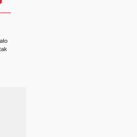
ało
tak