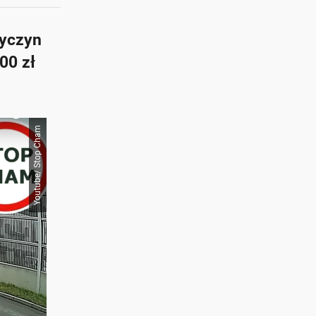
wyczyn
00 zł
Youtube/ Stop Cham