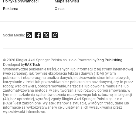
Polityka prywatności
Mapa serwisu
Reklama
O nas
Social Media:
© 2026 Ringier Axel Springer Polska sp. z o.o.
Powered by
Ring Publishing
Developed by
RAS Tech
Systematyczne pobieranie treści, danych lub informacji z tej strony internetowej
(web scraping), jak również eksploracja tekstu i danych (TDM) (w tym
pobieranie i eksploracyjna analiza danych, indeksowanie stron internetowych,
korzystanie z treści lub przeszukiwanie z pobieraniem baz danych), czy to przez
roboty, web crawlers, oprogramowanie, narzędzia lub dowolną manualną lub
zautomatyzowaną metodą, w celu tworzenia lub rozwoju oprogramowania, w
tym m.in. szkolenia systemów uczenia maszynowego lub sztucznej inteligencji
(AI), bez uprzedniej, wyraźnej zgody Ringier Axel Springer Polska sp. z o.o.
(RASP) jest zabronione. Wyjątek stanowią sytuacje, w których treści, dane lub
informacje są wykorzystywane w celu ułatwienia ich wyszukiwania przez
wyszukiwarki internetowe.