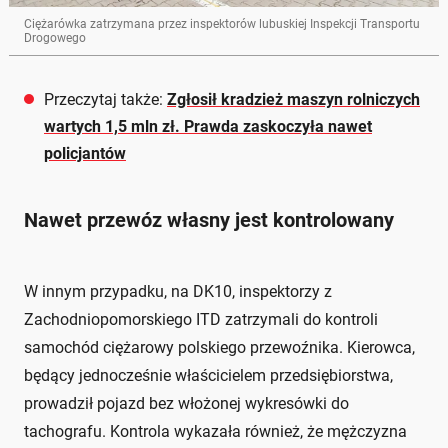
Ciężarówka zatrzymana przez inspektorów lubuskiej Inspekcji Transportu
Drogowego
Przeczytaj także:
Zgłosił kradzież maszyn rolniczych
wartych 1,5 mln zł. Prawda zaskoczyła nawet
policjantów
Nawet przewóz własny jest kontrolowany
W innym przypadku, na DK10, inspektorzy z
Zachodniopomorskiego ITD zatrzymali do kontroli
samochód ciężarowy polskiego przewoźnika. Kierowca,
będący jednocześnie właścicielem przedsiębiorstwa,
prowadził pojazd bez włożonej wykresówki do
tachografu. Kontrola wykazała również, że mężczyzna