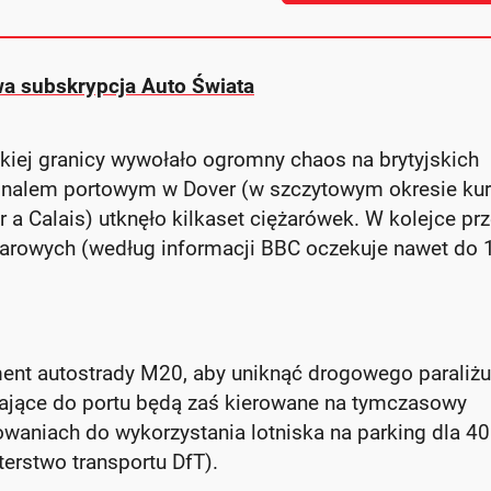
owa subskrypcja Auto Świata
kiej granicy wywołało ogromny chaos na brytyjskich
inalem portowym w Dover (w szczytowym okresie kur
 a Calais) utknęło kilkaset ciężarówek. W kolejce pr
arowych (według informacji BBC oczekuje nawet do 
ent autostrady M20, aby uniknąć drogowego paraliż
zające do portu będą zaś kierowane na tymczasowy
owaniach do wykorzystania lotniska na parking dla 4
erstwo transportu DfT).