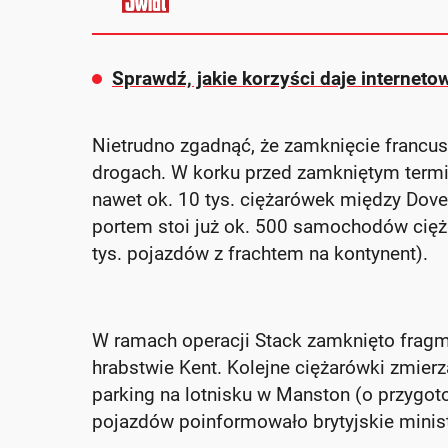
Sprawdź, jakie korzyści daje internet
Nietrudno zgadnąć, że zamknięcie francus
drogach. W korku przed zamkniętym term
nawet ok. 10 tys. ciężarówek między Dover
portem stoi już ok. 500 samochodów cięż
tys. pojazdów z frachtem na kontynent).
W ramach operacji Stack zamknięto fragm
hrabstwie Kent. Kolejne ciężarówki zmier
parking na lotnisku w Manston (o przygot
pojazdów poinformowało brytyjskie minist