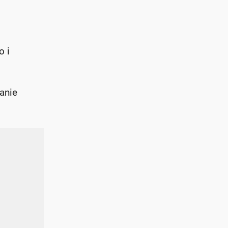
o i
anie