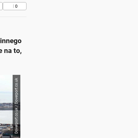
0
zinnego
 na to,
Doverport.co.uk / Doverport.co.uk