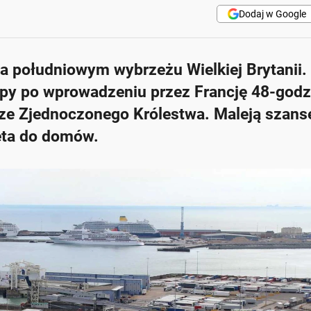
Dodaj w Google
na południowym wybrzeżu Wielkiej Brytanii.
opy po wprowadzeniu przez Francję 48-god
ze Zjednoczonego Królestwa. Maleją szanse
ięta do domów.