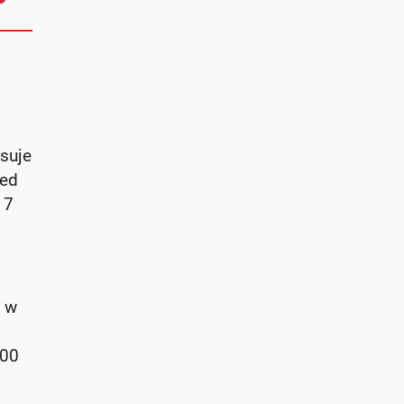
suje
zed
17
u w
000