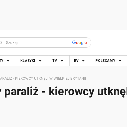
TY
KLASYKI
TV
EV
POLECAMY
RALIŻ - KIEROWCY UTKNĘLI W WIELKIEJ BRYTANII
paraliż - kierowcy utknę