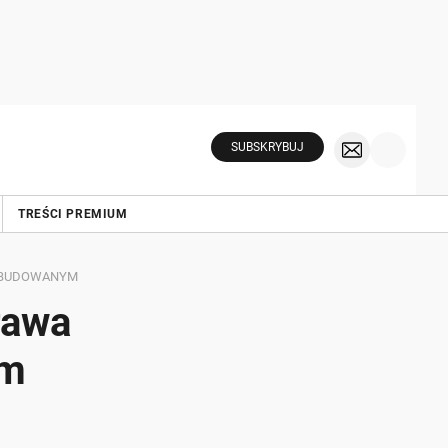
SUBSKRYBUJ
TREŚCI PREMIUM
ZABUDOWANYM
rawa
ym