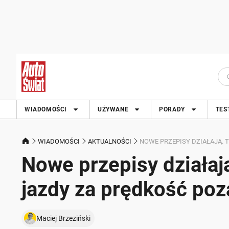
WIADOMOŚCI
UŻYWANE
PORADY
TES
WIADOMOŚCI
AKTUALNOŚCI
NOWE PRZEPISY DZIAŁAJĄ.
Nowe przepisy działaj
jazdy za prędkość p
Maciej Brzeziński