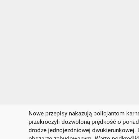
Nowe przepisy nakazują policjantom karn
przekroczyli dozwoloną prędkość o pon
drodze jednojezdniowej dwukierunkowej. 
obszarze zabudowanym. Warto podkreślić,