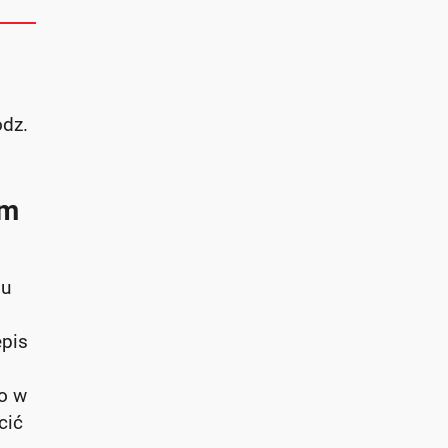
odz.
ym
mu
epis
bo w
cić