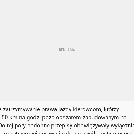
e zatrzymywanie prawa jazdy kierowcom, którzy
ad 50 km na godz. poza obszarem zabudowanym na
Do tej pory podobne przepisy obowiązywały wyłączni
 że zatrzymanie prawa jazdy nie wynika w tym przyp