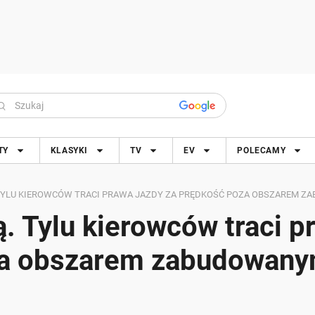
TY
KLASYKI
TV
EV
POLECAMY
 TYLU KIEROWCÓW TRACI PRAWA JAZDY ZA PRĘDKOŚĆ POZA OBSZAREM 
ą. Tylu kierowców traci p
oza obszarem zabudowan