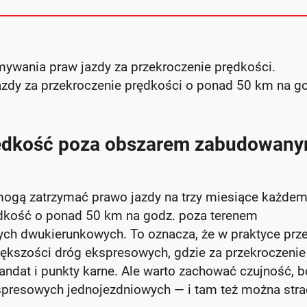
ymywania praw jazdy za przekroczenie prędkości.
azdy za przekroczenie prędkości o ponad 50 km na g
prędkość poza obszarem zabudowan
mogą zatrzymać prawo jazdy na trzy miesiące każde
ędkość o ponad 50 km na godz. poza terenem
ch dwukierunkowych. To oznacza, że w praktyce prz
większości dróg ekspresowych, gdzie za przekroczenie
andat i punkty karne. Ale warto zachować czujność, 
spresowych jednojezdniowych — i tam też można stra