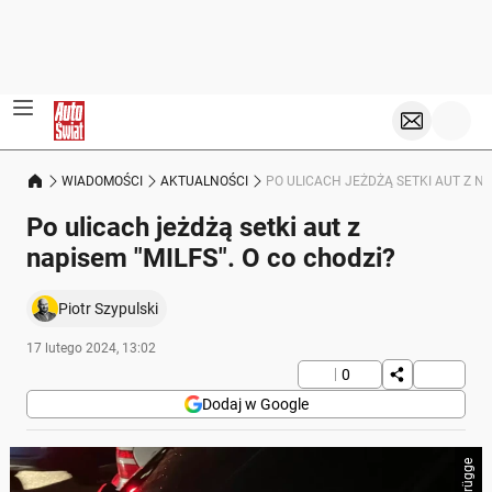
WIADOMOŚCI
AKTUALNOŚCI
PO ULICACH JEŻDŻĄ SETKI AUT Z NA
Po ulicach jeżdżą setki aut z
napisem "MILFS". O co chodzi?
Piotr Szypulski
17 lutego 2024, 13:02
0
Dodaj w Google