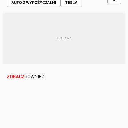
AUTO Z WYPOŻYCZALNI
TESLA
INTERNET
INSTAGRAM — APLIKACJA
NIEMCY
ZOBACZ
RÓWNIEŻ