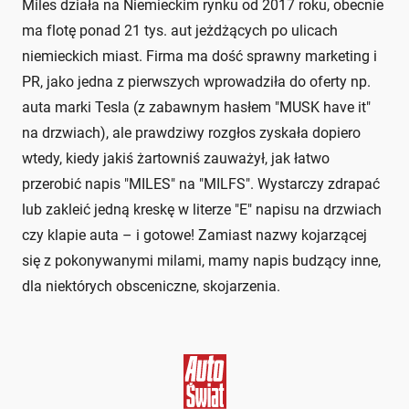
Miles działa na Niemieckim rynku od 2017 roku, obecnie
ma flotę ponad 21 tys. aut jeżdżących po ulicach
niemieckich miast. Firma ma dość sprawny marketing i
PR, jako jedna z pierwszych wprowadziła do oferty np.
auta marki Tesla (z zabawnym hasłem "MUSK have it"
na drzwiach), ale prawdziwy rozgłos zyskała dopiero
wtedy, kiedy jakiś żartowniś zauważył, jak łatwo
przerobić napis "MILES" na "MILFS". Wystarczy zdrapać
lub zakleić jedną kreskę w literze "E" napisu na drzwiach
czy klapie auta – i gotowe! Zamiast nazwy kojarzącej
się z pokonywanymi milami, mamy napis budzący inne,
dla niektórych obsceniczne, skojarzenia.