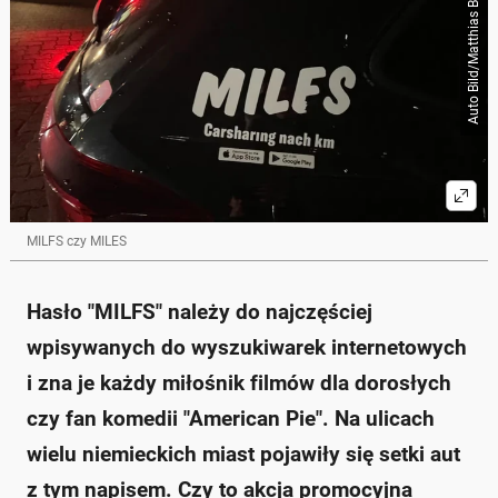
Auto Bild/Matthias Brügge
MILFS czy MILES
Hasło "MILFS" należy do najczęściej
wpisywanych do wyszukiwarek internetowych
i zna je każdy miłośnik filmów dla dorosłych
czy fan komedii "American Pie". Na ulicach
wielu niemieckich miast pojawiły się setki aut
z tym napisem. Czy to akcja promocyjna