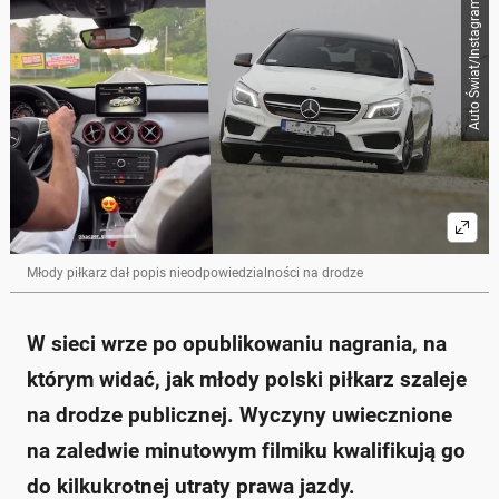
Auto Świat/Instagram
Skrót przygotowany przez Onet Czat z AI, może zawierać błędy.
Młody polski piłkarz, prawdopodobnie Kacper
Głowieńkowski, został nagrany podczas
niebezpiecznej jazdy publiczną drogą.
Na filmie widać, jak jeździ z prędkością prawie 200
km/h, wyprzedza na podwójnej ciągłej i ścina zakręty
w deszczu.
Policja z Dolnego Śląska bada sprawę i może odebrać
mu prawo jazdy.
Piłkarz kupił niedawno Mercedesa CLA 45 AMG i
bronił się przed krytyką, twierdząc, że ludzie mu
zazdroszczą.
Młody piłkarz dał popis nieodpowiedzialności na drodze
Jego nieodpowiedzialne zachowanie wywołało falę
oburzenia w mediach społecznościowych.
Zapytaj o więcej Onet Czat z AI
W sieci wrze po opublikowaniu nagrania, na
którym widać, jak młody polski piłkarz szaleje
na drodze publicznej. Wyczyny uwiecznione
na zaledwie minutowym filmiku kwalifikują go
do kilkukrotnej utraty prawa jazdy.