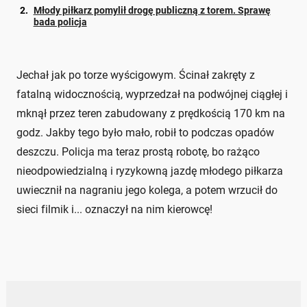
Młody piłkarz pomylił drogę publiczną z torem. Sprawę
bada policja
Jechał jak po torze wyścigowym. Ścinał zakręty z
fatalną widocznością, wyprzedzał na podwójnej ciągłej i
mknął przez teren zabudowany z prędkością 170 km na
godz. Jakby tego było mało, robił to podczas opadów
deszczu. Policja ma teraz prostą robotę, bo rażąco
nieodpowiedzialną i ryzykowną jazdę młodego piłkarza
uwiecznił na nagraniu jego kolega, a potem wrzucił do
sieci filmik i... oznaczył na nim kierowcę!