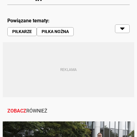
Powiązane tematy:
PIŁKARZE
PIŁKA NOŻNA
SPORT | SPORTOWCY
KIEROWCY
NAGRANIE
RUCH DROGOWY
ZOBACZ
RÓWNIEŻ