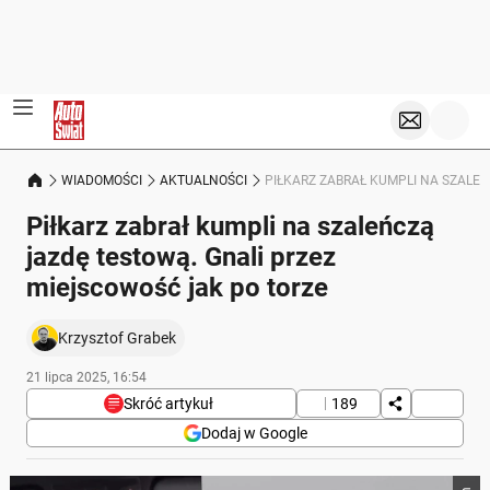
WIADOMOŚCI
AKTUALNOŚCI
PIŁKARZ ZABRAŁ KUMPLI NA SZALE
Piłkarz zabrał kumpli na szaleńczą
jazdę testową. Gnali przez
miejscowość jak po torze
Krzysztof Grabek
21 lipca 2025, 16:54
Skróć artykuł
189
Dodaj w Google
Poniżej streszczenie artykułu: