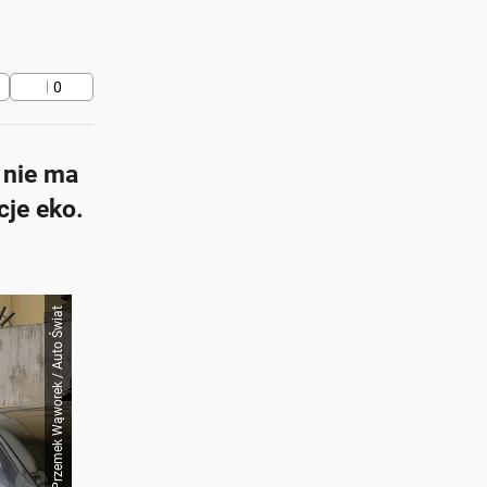
0
 nie ma
cje eko.
Przemek Wąworek / Auto Świat