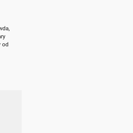
wda,
ary
y od