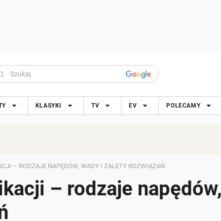
TY
KLASYKI
TV
EV
POLECAMY
ACJI – RODZAJE NAPĘDÓW, WADY I ZALETY ROZWIĄZAŃ
ikacji – rodzaje napędów
ń