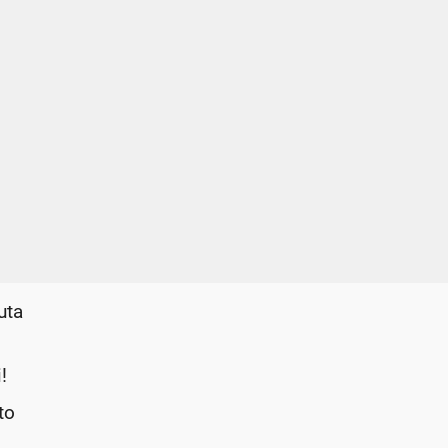
uta
!
to