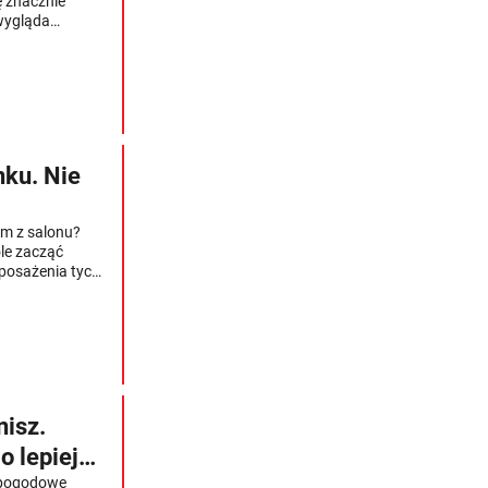
ę znacznie
 wygląda
nku. Nie
m z salonu?
óle zacząć
posażenia tych
yglądał, ani
sprawdziłem
o 10
isz.
o lepiej
i pogodowe