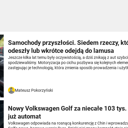
Samochody przyszłości. Siedem rzeczy, kt
odeszły lub wkrótce odejdą do lamusa
Jeszcze kilka lat temu były oczywistością, a dziś znikają z aut szybcie
spodziewaliśmy. Motoryzacja po cichu pozbywa się kolejnych eleme
zastępując je technologią, która zmienia sposób prowadzenia i uży
samochodu. Sprawdzamy, co właśnie odchodzi do historii i dlaczeg
mogą nawet tego nie zauważyć.
Mateusz Pokorzyński
Nowy Volkswagen Golf za niecałe 103 tys.
już automat
Volkswagen odpowiada na rosnącą konkurencję z Chin i wprowadza