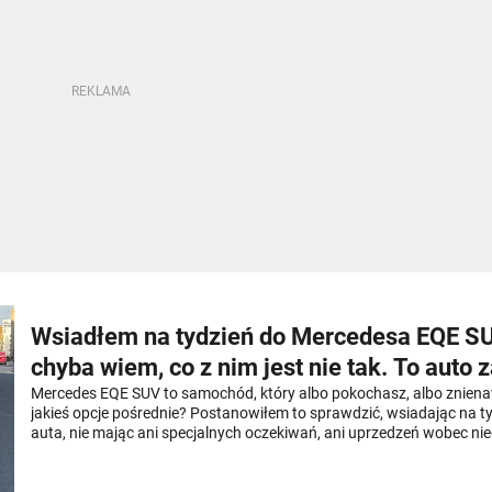
Wsiadłem na tydzień do Mercedesa EQE SUV
chyba wiem, co z nim jest nie tak. To auto 
dwa razy
Mercedes EQE SUV to samochód, który albo pokochasz, albo zniena
jakieś opcje pośrednie? Postanowiłem to sprawdzić, wsiadając na t
auta, nie mając ani specjalnych oczekiwań, ani uprzedzeń wobec ni
prawdzie dopiero po zwrocie samochodu testowego sprawdziłem, jak
i cóż... tak się sprzedaje, że już wkrótce go nie będzie. Co się stało, że