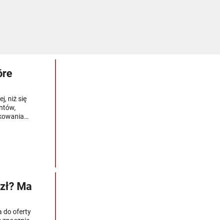
óre
j, niż się
ntów,
tkowania
o kierowcy
 zł? Ma
 do oferty