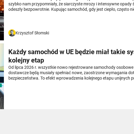
szybko nam przypomniały, że siarczyste mrozy i intensywne opady ś
odeszły bezpowrotnie. Kupując samochód, gdy jest ciepło, często 
uwagi na opcje, które zimą mogą okazać się nieocenione. W polskim
pamiętać o kilku rozwiązaniach, które znacząco poprawiają komfor
kierowcy, jak i pasażerów.
Krzysztof Słomski
Każdy samochód w UE będzie miał takie sy
kolejny etap
Od lipca 2026 r. wszystkie nowo rejestrowane samochody osobowe i
dostawcze będą musiały spełniać nowe, zaostrzone wymagania do
bezpieczeństwa. To efekt wprowadzenia kolejnego etapu unijnych p
mają na celu poprawę ochrony zarówno osób podróżujących pojazda
niechronionych uczestników ruchu drogowego.