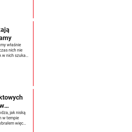
kają
iamy
amy właśnie
zas nich nie
A w nich szuka
rogowa praktyka
aktowych
 w
dza, jak niską
ch w tempie
Wybrałem więc
ich cenników