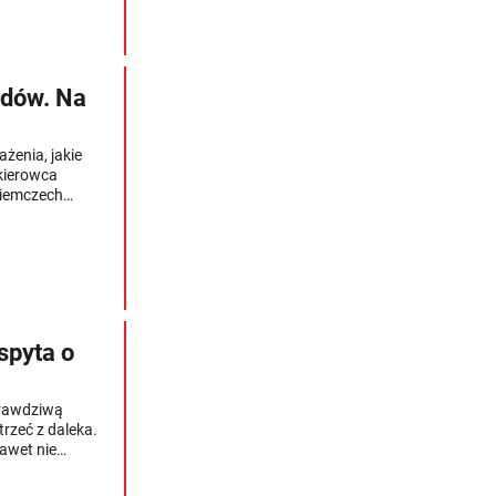
 brakuje?
dów. Na
żenia, jakie
 kierowca
Niemczech
ę pomysł, aby
gawcze zastąpić
zegawcze i
dzenia, które
oda" dotrze i do
spyta o
prawdziwą
rzeć z daleka.
awet nie
e może
e sprawdzają i