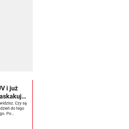
 i już
zaskakuje
widzisz. Czy są
ydzień do tego
ego. Po
 się sprzedaje,
 klienci nie