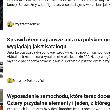
Golfa nową, bazową wersję Pure. Dzięki niej znany kompakt staje si
tańszy. Sprawdźmy w konfiguratorze, co dostajemy w zamian i jak
samochód w takiej specyfikacji.
Krzysztof Słomski
Sprawdziłem najtańsze auta na polskim ry
wyglądają jak z katalogu
Jaką kwotą trzeba dysponować, żeby wyjechać nowym samochode
Aktualnie trzeba mieć przynajmniej w okolicach 60 000 zł, aby w og
myśleć o pachnącym nowością aucie. Pozostaje jeszcze kwestia wy
samochodów, bo w podstawowej cenie żaden z nich nie będzie ani w
miał takiego dodatkowego wyposażenia jak w reklamach. Dlatego 
zarówno ceny, jak i wyposażenie oraz wygląd tych samochodów. Ot
najtańszych samochodów na polskim rynku.
Mateusz Pokorzyński
Wyposażenie samochodu, które teraz docen
Cztery przydatne elementy i jeden, z któreg
zrezygnować
W ostatnich latach zimy były dość łagodne, jednak obecne warunk