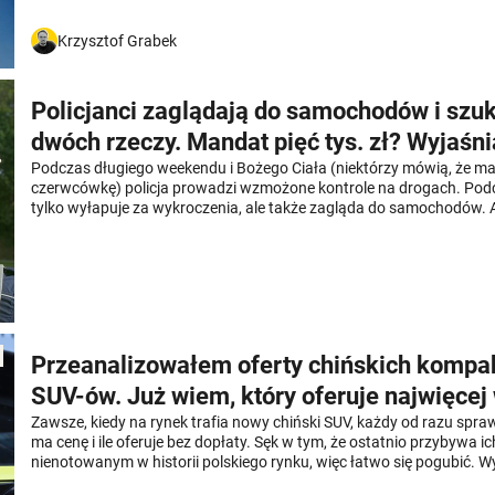
jak się zabezpieczyć przed kosztowną niespodzianką?
Krzysztof Grabek
Policjanci zaglądają do samochodów i szu
dwóch rzeczy. Mandat pięć tys. zł? Wyjaśn
Podczas długiego weekendu i Bożego Ciała (niektórzy mówią, że m
czerwcówkę) policja prowadzi wzmożone kontrole na drogach. Podc
tylko wyłapuje za wykroczenia, ale także zagląda do samochodów. 
dwóch rzeczy. Mandat to "nawet pięć tys. zł". Ale czy na pewno? D
pokazuje, że nie jest aż tak drastyczny.
Przeanalizowałem oferty chińskich komp
SUV-ów. Już wiem, który oferuje najwięcej
najniższej cenie
Zawsze, kiedy na rynek trafia nowy chiński SUV, każdy od razu spraw
ma cenę i ile oferuje bez dopłaty. Sęk w tym, że ostatnio przybywa i
nienotowanym w historii polskiego rynku, więc łatwo się pogubić. 
siedem kompaktowych SUV-ów chińskich producentów i po analizie 