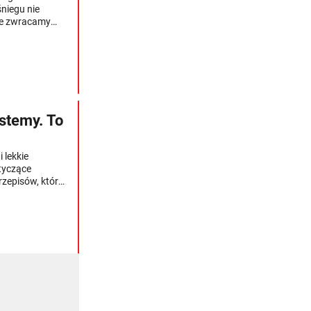
niegu nie
nie zwracamy
 klimacie warto
t podróży —
stemy. To
 lekkie
tyczące
rzepisów, które
mi, jak i