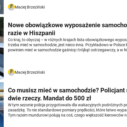
docenili samochodu, który ma wprawdzie wady, ale zalet też mu nie
Maciej Brzeziński
Nowe obowiązkowe wyposażenie samocho
razie w Hiszpanii
Co kraj, to obyczaj – w różnych krajach lista obowiązkowego wyposa
trzeba mieć w samochodzie, jest nieco inna. Przykładowo w Polsce
powinien mieć w samochodzie gaśnicę i trójkąt ostrzegawczy, a w 
trzeba mieć trójkąt ostrzegawczy i apteczkę. Tymczasem pojawił si
przestarzałe i w pewnych sytuacjach niebezpieczne trójkąty ostrze
czymś lepszym. Pierwszym krajem, który "delegalizuje" trójkąty ostr
wprowadza obowiązek posiadania w samochodzie specjalnego urzą
Maciej Brzeziński
zastępuje trójkąt, jest Hiszpania. Można się spodziewać, że nowa "m
nas.
Co musisz mieć w samochodzie? Policjant 
dwie rzeczy. Mandat do 500 zł
W tym sezonie policja przygotowała dla wakacyjnych podróżnych 
zasadzkę. To nie standardowe pomiary prędkości, które łatwo wypat
Tym razem mundurowi polują na coś, czego większość kierowców n
sprawdza przed wyjazdem. Jeden brakujący element w Twoim auci
oznaczać mandat, który zepsuje budżet całych wakacji. Co dokładni