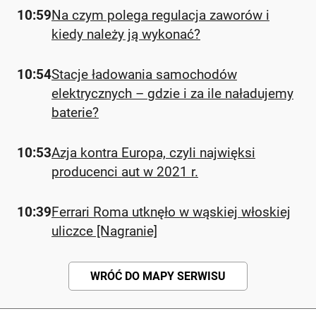
10:59
Na czym polega regulacja zaworów i
kiedy należy ją wykonać?
10:54
Stacje ładowania samochodów
elektrycznych – gdzie i za ile naładujemy
baterie?
10:53
Azja kontra Europa, czyli najwięksi
producenci aut w 2021 r.
10:39
Ferrari Roma utknęło w wąskiej włoskiej
uliczce [Nagranie]
WRÓĆ DO MAPY SERWISU