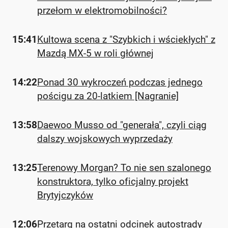
przełom w elektromobilności?
15:41
Kultowa scena z "Szybkich i wściekłych" z
Mazdą MX-5 w roli głównej
14:22
Ponad 30 wykroczeń podczas jednego
pościgu za 20-latkiem [Nagranie]
13:58
Daewoo Musso od "generała", czyli ciąg
dalszy wojskowych wyprzedaży
13:25
Terenowy Morgan? To nie sen szalonego
konstruktora, tylko oficjalny projekt
Brytyjczyków
12:06
Przetarg na ostatni odcinek autostrady