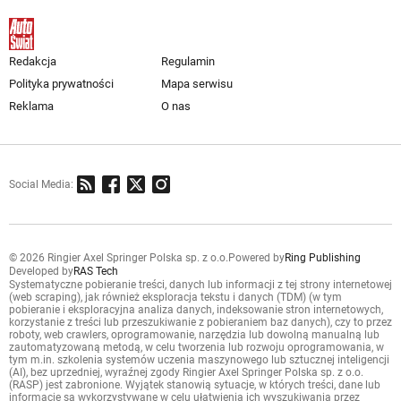
Redakcja
Regulamin
Polityka prywatności
Mapa serwisu
Reklama
O nas
Social Media:
© 2026 Ringier Axel Springer Polska sp. z o.o.
Powered by
Ring Publishing
Developed by
RAS Tech
Systematyczne pobieranie treści, danych lub informacji z tej strony internetowej
(web scraping), jak również eksploracja tekstu i danych (TDM) (w tym
pobieranie i eksploracyjna analiza danych, indeksowanie stron internetowych,
korzystanie z treści lub przeszukiwanie z pobieraniem baz danych), czy to przez
roboty, web crawlers, oprogramowanie, narzędzia lub dowolną manualną lub
zautomatyzowaną metodą, w celu tworzenia lub rozwoju oprogramowania, w
tym m.in. szkolenia systemów uczenia maszynowego lub sztucznej inteligencji
(AI), bez uprzedniej, wyraźnej zgody Ringier Axel Springer Polska sp. z o.o.
(RASP) jest zabronione. Wyjątek stanowią sytuacje, w których treści, dane lub
informacje są wykorzystywane w celu ułatwienia ich wyszukiwania przez