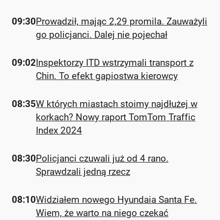
09:30
Prowadził, mając 2,29 promila. Zauważyli
go policjanci. Dalej nie pojechał
09:02
Inspektorzy ITD wstrzymali transport z
Chin. To efekt gapiostwa kierowcy
08:35
W których miastach stoimy najdłużej w
korkach? Nowy raport TomTom Traffic
Index 2024
08:30
Policjanci czuwali już od 4 rano.
Sprawdzali jedną rzecz
08:10
Widziałem nowego Hyundaia Santa Fe.
Wiem, że warto na niego czekać