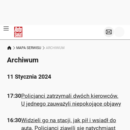
MAPA SERWISU
ARCHIWUM
Archiwum
11 Stycznia 2024
17:30
Policjanci zatrzymali dwóch kierowców.
U jednego zauważyli niepokojące objawy
16:30
Widzieli go na stacji, jak pił i wsiadł do
auta. Policjanci zjawili się natychmiast