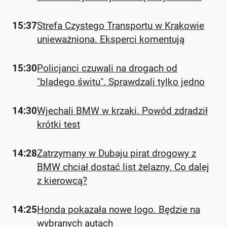
15:37
Strefa Czystego Transportu w Krakowie
unieważniona. Eksperci komentują
15:30
Policjanci czuwali na drogach od
"bladego świtu". Sprawdzali tylko jedno
14:30
Wjechali BMW w krzaki. Powód zdradził
krótki test
14:28
Zatrzymany w Dubaju pirat drogowy z
BMW chciał dostać list żelazny. Co dalej
z kierowcą?
14:25
Honda pokazała nowe logo. Będzie na
wybranych autach