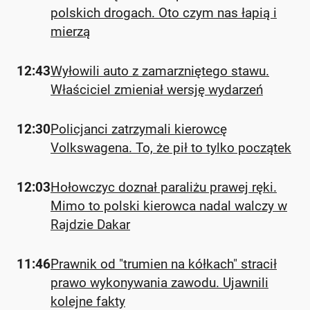
polskich drogach. Oto czym nas łapią i
mierzą
12:43
Wyłowili auto z zamarzniętego stawu.
Właściciel zmieniał wersję wydarzeń
12:30
Policjanci zatrzymali kierowcę
Volkswagena. To, że pił to tylko początek
12:03
Hołowczyc doznał paraliżu prawej ręki.
Mimo to polski kierowca nadal walczy w
Rajdzie Dakar
11:46
Prawnik od "trumien na kółkach" stracił
prawo wykonywania zawodu. Ujawnili
kolejne fakty