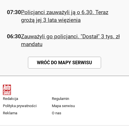
07:30
Policjanci zauważyli ją o 6.30. Teraz
grożą jej 3 lata więzienia
06:30
Zauważyli go policjanci. "Dostał" 3 tys. zł
mandatu
WRÓĆ DO MAPY SERWISU
Redakcja
Regulamin
Polityka prywatności
Mapa serwisu
Reklama
O nas