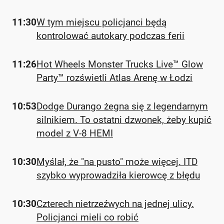
11:30
W tym miejscu policjanci będą
kontrolować autokary podczas ferii
11:26
Hot Wheels Monster Trucks Live™ Glow
Party™ rozświetli Atlas Arenę w Łodzi
10:53
Dodge Durango żegna się z legendarnym
silnikiem. To ostatni dzwonek, żeby kupić
model z V-8 HEMI
10:30
Myślał, że "na pusto" może więcej. ITD
szybko wyprowadziła kierowcę z błędu
10:30
Czterech nietrzeźwych na jednej ulicy.
Policjanci mieli co robić