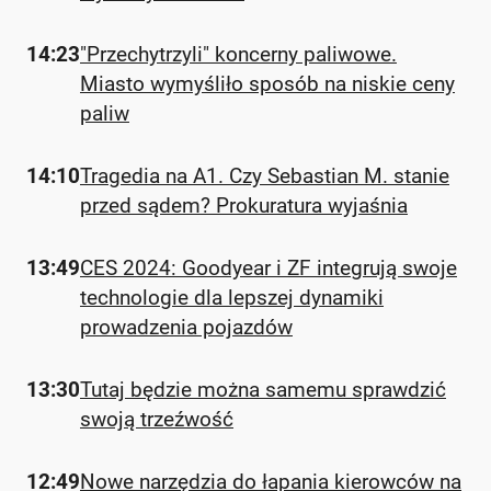
14:23
"Przechytrzyli" koncerny paliwowe.
Miasto wymyśliło sposób na niskie ceny
paliw
14:10
Tragedia na A1. Czy Sebastian M. stanie
przed sądem? Prokuratura wyjaśnia
13:49
CES 2024: Goodyear i ZF integrują swoje
technologie dla lepszej dynamiki
prowadzenia pojazdów
13:30
Tutaj będzie można samemu sprawdzić
swoją trzeźwość
12:49
Nowe narzędzia do łapania kierowców na