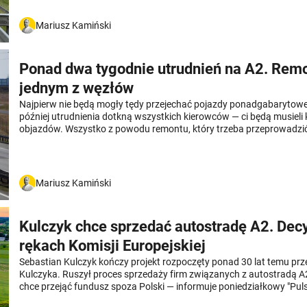
Mariusz Kamiński
Ponad dwa tygodnie utrudnień na A2. Rem
jednym z węzłów
Najpierw nie będą mogły tędy przejechać pojazdy ponadgabarytowe.
później utrudnienia dotkną wszystkich kierowców — ci będą musieli 
objazdów. Wszystko z powodu remontu, który trzeba przeprowadzić
węzłów na kluczowej autostradzie.
Mariusz Kamiński
Kulczyk chce sprzedać autostradę A2. Dec
rękach Komisji Europejskiej
Sebastian Kulczyk kończy projekt rozpoczęty ponad 30 lat temu prze
Kulczyka. Ruszył proces sprzedaży firm związanych z autostradą A2
chce przejąć fundusz spoza Polski — informuje poniedziałkowy "Puls
Teraz Kulczyk czeka na decyzję Komisji Europejskiej w tej sprawie.