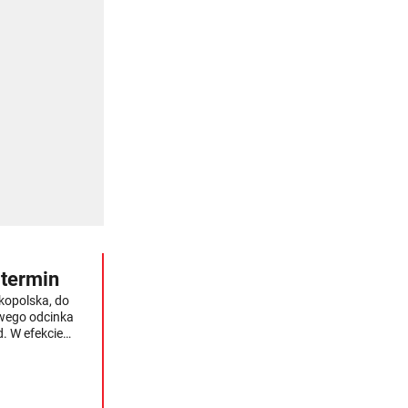
 termin
kopolska, do
owego odcinka
. W efekcie
ać po trzy pasy