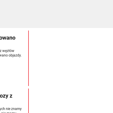
towano
 z węzłów
owano objazdy.
ozy z
rych nie znamy