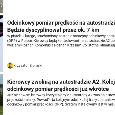
Odcinkowy pomiar prędkość na autostradzi
Będzie dyscyplinował przez ok. 7 km
W piątek, 2 lutego, uruchomiony zostanie następny odcinkowy pomi
(OPP) w Polsce. Kierowcy będą kontrolowani na autostradzie A2 p
węzłami Poznań Komorniki a Poznań Krzesiny. Co istotne, sfinansu
spółka, czyli Autostrada Wielkopolska.
Krzysztof Słomski
Kierowcy zwolnią na autostradzie A2. Kole
odcinkowy pomiar prędkości już wkrótce
Już niebawem kierowcy korzystający z autostrady A2 zaczną piln
prędkościomierzy. Powód? Na kolejnym odcinku tej trasy zostanie
odcinkowy pomiar prędkości (OPP). System instalowany jest w miejs
jazdę z prędkością 140 km/h kierowcy zapłacą mandat.