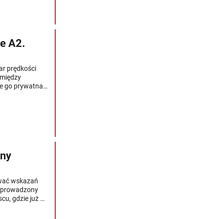
e A2.
ar prędkości
omiędzy
je go prywatna
jny
ować wskazań
 wprowadzony
cu, gdzie już za