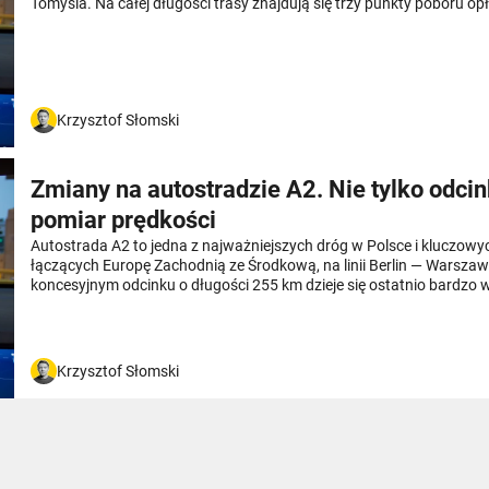
Tomyśla. Na całej długości trasy znajdują się trzy punkty poboru opła
zapłacić?
Krzysztof Słomski
Zmiany na autostradzie A2. Nie tylko odci
pomiar prędkości
Autostrada A2 to jedna z najważniejszych dróg w Polsce i kluczowy
łączących Europę Zachodnią ze Środkową, na linii Berlin — Warsza
koncesyjnym odcinku o długości 255 km dzieje się ostatnio bardzo wi
kierowców czekają kolejne ważne zmiany.
Krzysztof Słomski