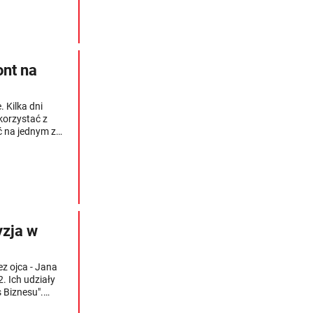
ont na
 Kilka dni
korzystać z
 na jednym z
yzja w
z ojca - Jana
. Ich udziały
 Biznesu".