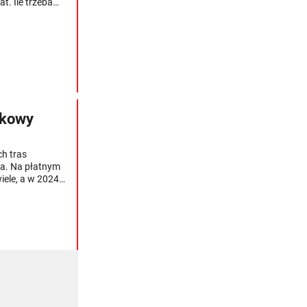
t. Ile trzeba
nkowy
ch tras
wa. Na płatnym
ele, a w 2024 r.