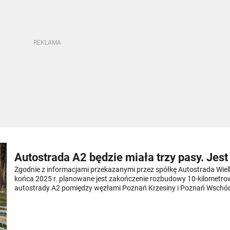
Autostrada A2 będzie miała trzy pasy. Jest
Zgodnie z informacjami przekazanymi przez spółkę Autostrada Wiel
końca 2025 r. planowane jest zakończenie rozbudowy 10-kilometr
autostrady A2 pomiędzy węzłami Poznań Krzesiny i Poznań Wschód
autostradowa obwodnica Poznania na całej długości będzie posiad
ruchu w każdym kierunku.