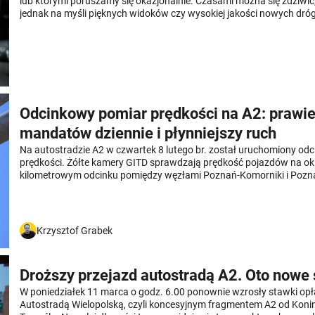
lub którymi poruszamy się okazjonalnie. Czasami można się zdziwi
jednak na myśli pięknych widoków czy wysokiej jakości nowych dróg
wysokość opłaty za przejazd płatnym odcinkiem autostrady.
Odcinkowy pomiar prędkości na A2: prawi
mandatów dziennie i płynniejszy ruch
Na autostradzie A2 w czwartek 8 lutego br. został uruchomiony od
prędkości. Żółte kamery GITD sprawdzają prędkość pojazdów na ok.
kilometrowym odcinku pomiędzy węzłami Poznań-Komorniki i Pozna
Chociaż w mediach nie brakowało informacji o uruchomieniu nowe
wystarczył miesiąc, by wpadło tam blisko 1,5 tys. kierowców ze zby
Krzysztof Grabek
Droższy przejazd autostradą A2. Oto nowe 
W poniedziałek 11 marca o godz. 6.00 ponownie wzrosły stawki opł
Autostradą Wielopolską, czyli koncesyjnym fragmentem A2 od Kon