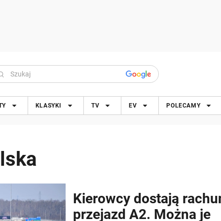
TY
KLASYKI
TV
EV
POLECAMY
lska
Kierowcy dostają rachu
przejazd A2. Można je