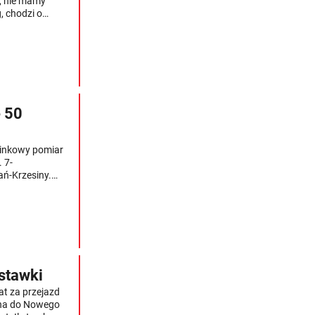
ć, nie mamy
, chodzi o
e 50
cinkowy pomiar
 7-
ń-Krzesiny.
go systemu,
t ciężką nogą.
stawki
at za przejazd
ina do Nowego