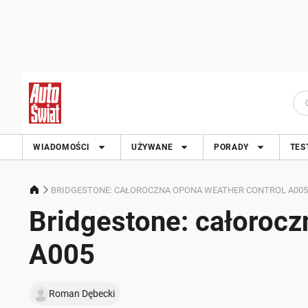
WIADOMOŚCI
UŻYWANE
PORADY
TES
BRIDGESTONE: CAŁOROCZNA OPONA WEATHER CONTROL A005
Bridgestone: całorocz
A005
Roman Dębecki