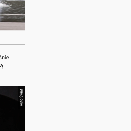
śnie
ją
Auto Świat