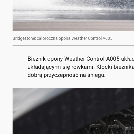
Bridgestone: całoroczna opona Weather Control A005
Bieżnik opony Weather Control A005 układ
układającymi się rowkami. Klocki bieżnik
dobrą przyczepność na śniegu.