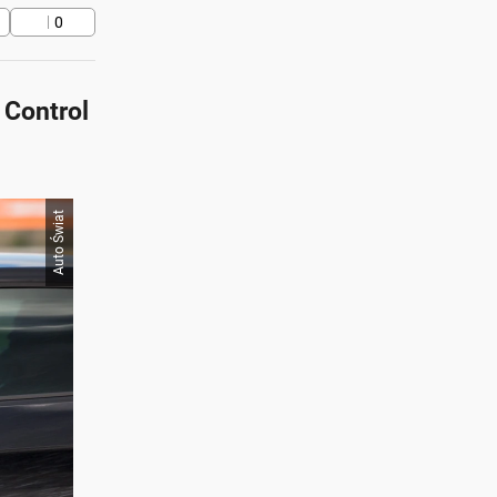
0
 Control
Auto Świat