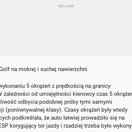
lf na mokrej i suchej nawierzchni.
wykonaniu 5 okrążeń z prędkością na granicy
W zależności od umiejętności kierowcy czas 5 okrąże
ożliwość odbycia podobnej próby tymi samymi
i (porównywalnej klasy). Czasy okrążeń były wtedy
ych podkreślała, że auto łatwiej prowadziło się na
ESP korygujący tor jazdy i rzadziej trzeba było wykon