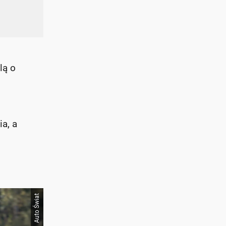
lą o
a, a
Auto Świat