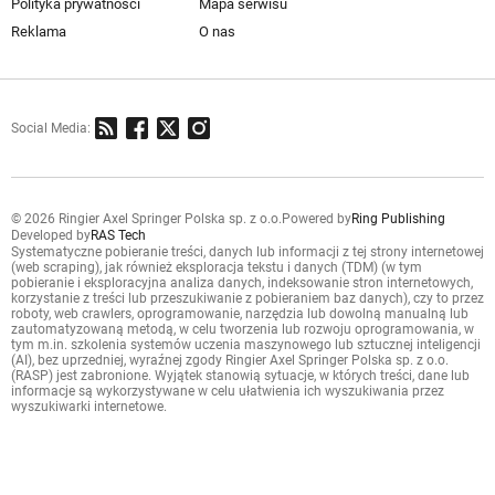
Polityka prywatności
Mapa serwisu
Reklama
O nas
Social Media:
© 2026 Ringier Axel Springer Polska sp. z o.o.
Powered by
Ring Publishing
Developed by
RAS Tech
Systematyczne pobieranie treści, danych lub informacji z tej strony internetowej
(web scraping), jak również eksploracja tekstu i danych (TDM) (w tym
pobieranie i eksploracyjna analiza danych, indeksowanie stron internetowych,
korzystanie z treści lub przeszukiwanie z pobieraniem baz danych), czy to przez
roboty, web crawlers, oprogramowanie, narzędzia lub dowolną manualną lub
zautomatyzowaną metodą, w celu tworzenia lub rozwoju oprogramowania, w
tym m.in. szkolenia systemów uczenia maszynowego lub sztucznej inteligencji
(AI), bez uprzedniej, wyraźnej zgody Ringier Axel Springer Polska sp. z o.o.
(RASP) jest zabronione. Wyjątek stanowią sytuacje, w których treści, dane lub
informacje są wykorzystywane w celu ułatwienia ich wyszukiwania przez
wyszukiwarki internetowe.