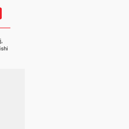
j,
ishi