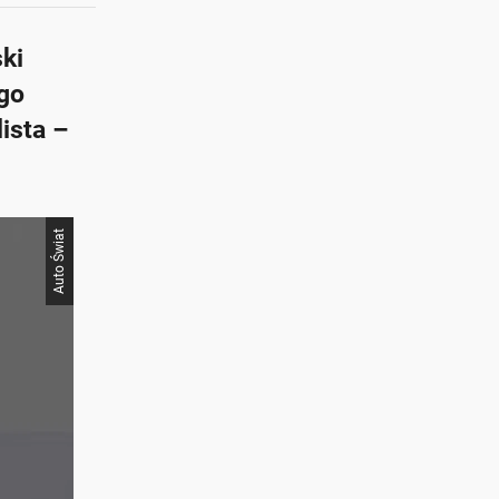
ki
go
ista –
Auto Świat