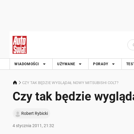
WIADOMOŚCI
UŻYWANE
PORADY
TES
CZY TAK BĘDZIE WYGLĄDAŁ NOWY MITSUBISHI COLT?
Czy tak będzie wygląd
Robert Rybicki
4 stycznia 2011, 21:32