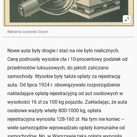
Reklama żarówek Osram
Nowe auta były drogie i stać na nie było nielicznych.
Cenę podnosiły wysokie cła i 10-procentowy podatek od
przedmiotów luksusowych, do jakich zaliczano
samochody. Wysokie były także opłaty za rejestrację
auta. Od lipca 1924 r. obowiązywało rozporządzenie
nakładające opłatę rejestracyjną od aut osobowych w
wysokości 16 zł za 100 kg pojazdu. Zakładając, że auta
osobowe ważyły wtedy 800-1000 kg, opłata
rejestracyjna wynosiła 128-160 zł. Na tym nie koniec –
wiele samorządów wprowadzało opłaty komunalne od
samochodów. Np. w Warszawie taka opłata wynosiła