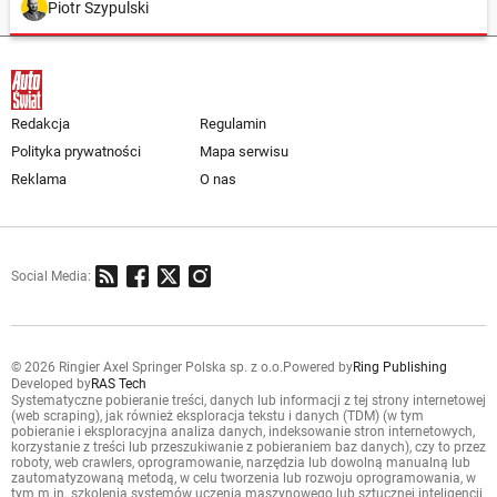
Piotr Szypulski
Redakcja
Regulamin
Polityka prywatności
Mapa serwisu
Reklama
O nas
Social Media:
© 2026 Ringier Axel Springer Polska sp. z o.o.
Powered by
Ring Publishing
Developed by
RAS Tech
Systematyczne pobieranie treści, danych lub informacji z tej strony internetowej
(web scraping), jak również eksploracja tekstu i danych (TDM) (w tym
pobieranie i eksploracyjna analiza danych, indeksowanie stron internetowych,
korzystanie z treści lub przeszukiwanie z pobieraniem baz danych), czy to przez
roboty, web crawlers, oprogramowanie, narzędzia lub dowolną manualną lub
zautomatyzowaną metodą, w celu tworzenia lub rozwoju oprogramowania, w
tym m.in. szkolenia systemów uczenia maszynowego lub sztucznej inteligencji