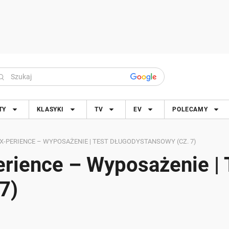
TY
KLASYKI
TV
EV
POLECAMY
I X-PERIENCE – WYPOSAŻENIE | TEST DŁUGODYSTANSOWY (CZ. 7)
erience – Wyposażenie | 
7)