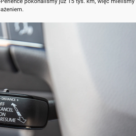
erience pokonaliśmy już 15 tys. km, więc mieliśmy
sażeniem.