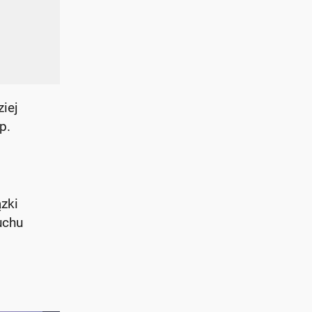
iej
p.
zki
uchu