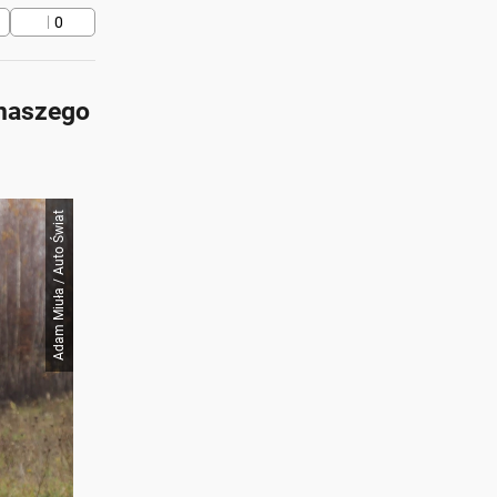
0
naszego
Adam Miuła / Auto Świat