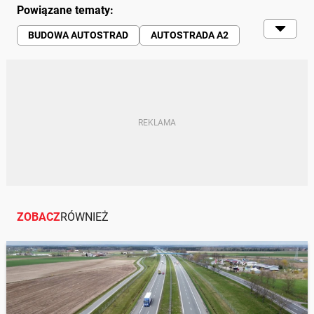
Powiązane tematy:
BUDOWA AUTOSTRAD
AUTOSTRADA A2
KIEROWCY
GDDKIA
DROGI
ZOBACZ
RÓWNIEŻ