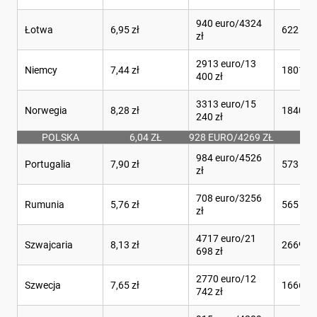
940 euro/4324
Łotwa
6,95 zł
622 l
zł
2913 euro/13
Niemcy
7,44 zł
1801 l
400 zł
3313 euro/15
Norwegia
8,28 zł
1840 l
240 zł
POLSKA
6,04 ZŁ
928 EURO/4269 ZŁ
70
984 euro/4526
Portugalia
7,90 zł
573 l
zł
708 euro/3256
Rumunia
5,76 zł
565 l
zł
4717 euro/21
Szwajcaria
8,13 zł
2669 l
698 zł
2770 euro/12
Szwecja
7,65 zł
1666 l
742 zł