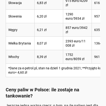
915 euro/4209
Słowacja
6,83 zł
616 l
zł
1290
Słowenia
6,20 zł
957 l
euro/5934 zł
857 euro/3942
Węgry
6,21 zł
635 l
zł
2393 euro/11
Wielka Brytania
8,07 zł
1364 l
008 zł
1752
Włochy
8,39 zł
961 l
euro/8059 zł
*Dane za e-petrol.pl, stan na dzień 1 grudnia 2021; **Przyjęto kurs 
euro= 4,60 zł
Ceny paliw w Polsce: ile zostaje na
tankowanie?
Jeszcze jedna ważna rzecz: o tym, na ile paliwo jest dla