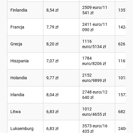
2509 euro/11
Finlandia
8,54 zł
1351 l
541 zł
2411 euro/11
Francja
7,79 zł
1424 l
090 zł
1116
Grecja
8,20 zł
626 l
euro/5134 zł
1784
Hiszpania
7,07 zł
1161 l
euro/8206 zł
2152
Holandia
9,77 zł
1013 l
euro/9899 zł
2748 euro/12
Irlandia
8,04 zł
1572 l
640 zł
1012
Litwa
6,83 zł
682 l
euro/4655 zł
3573 euro/16
Luksemburg
6,83 zł
2406 l
435 zł