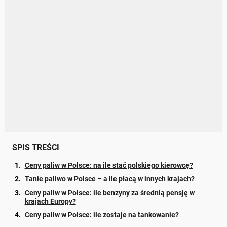
SPIS TREŚCI
Ceny paliw w Polsce: na ile stać polskiego kierowcę?
Tanie paliwo w Polsce – a ile płacą w innych krajach?
Ceny paliw w Polsce: ile benzyny za średnią pensję w
krajach Europy?
Ceny paliw w Polsce: ile zostaje na tankowanie?