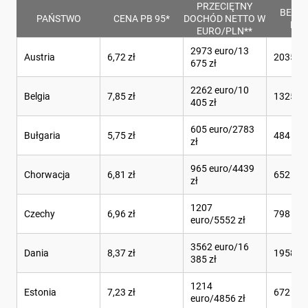
PRZECIĘTNY
BENZY
PAŃSTWO
CENA PB 95*
DOCHÓD NETTO W
PEN
EURO/PLN**
2973 euro/13
Austria
6,72 zł
2035 l
675 zł
2262 euro/10
Belgia
7,85 zł
1325 l
405 zł
605 euro/2783
Bułgaria
5,75 zł
484 l
zł
965 euro/4439
Chorwacja
6,81 zł
652 l
zł
1207
Czechy
6,96 zł
798 l
euro/5552 zł
3562 euro/16
Dania
8,37 zł
1958 l
385 zł
1214
Estonia
7,23 zł
672 l
euro/4856 zł