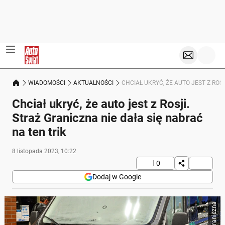
WIADOMOŚCI
AKTUALNOŚCI
CHCIAŁ UKRYĆ, ŻE AUTO JEST Z ROS
Chciał ukryć, że auto jest z Rosji.
Straż Graniczna nie dała się nabrać
na ten trik
8 listopada 2023, 10:22
0
Dodaj w Google
Straż Graniczna