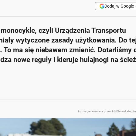
Dodaj w Google
i monocykle, czyli Urządzenia Transportu
iały wytyczone zasady użytkowania. Do tej
ć. To ma się niebawem zmienić. Dotarliśmy 
dza nowe reguły i kieruje hulajnogi na ścież
Audio generowane przez AI (ElevenLabs) i 