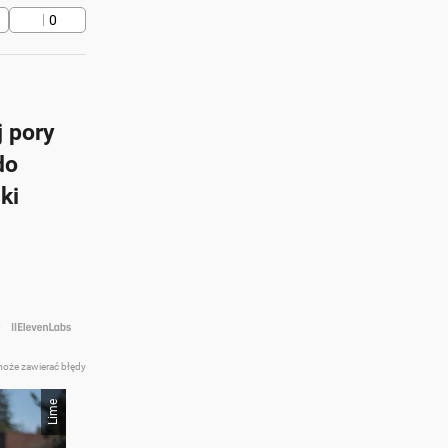
0
 pory
do
ki
może zawierać błędy
Lime