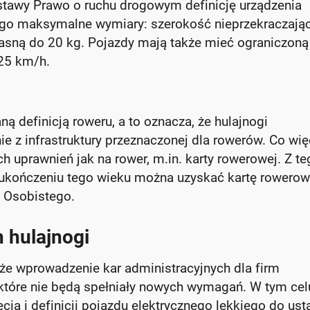
tawy Prawo o ruchu drogowym definicję urządzenia
jego maksymalne wymiary: szerokość nieprzekraczają
łasną do 20 kg. Pojazdy mają także mieć ograniczoną
25 km/h.
ną definicją roweru, a to oznacza, że hulajnogi
e z infrastruktury przeznaczonej dla rowerów. Co wię
 uprawnień jak na rower, m.in. karty rowerowej. Z te
o ukończeniu tego wieku można uzyskać kartę rowerow
u Osobistego.
 hulajnogi
że wprowadzenie kar administracyjnych dla firm
które nie będą spełniały nowych wymagań. W tym cel
ia i definicji pojazdu elektrycznego lekkiego do us