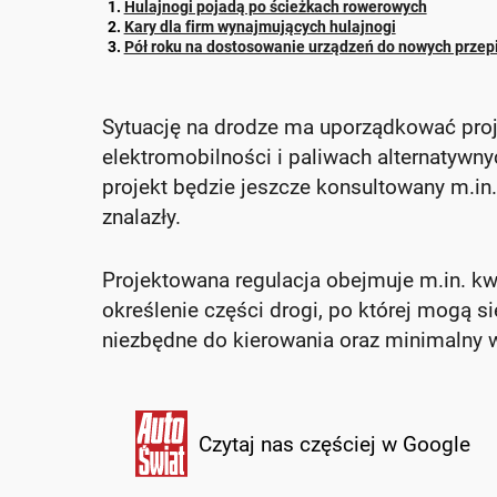
Hulajnogi pojadą po ścieżkach rowerowych
Kary dla firm wynajmujących hulajnogi
Pół roku na dostosowanie urządzeń do nowych przep
Sytuację na drodze ma uporządkować proj
elektromobilności i paliwach alternatywny
projekt będzie jeszcze konsultowany m.in.
znalazły.
Projektowana regulacja obejmuje m.in. kw
określenie części drogi, po której mogą s
niezbędne do kierowania oraz minimalny w
Czytaj nas częściej w Google