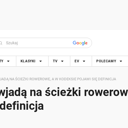
TY
KLASYKI
TV
EV
POLECAMY
ADĄ NA ŚCIEŻKI ROWEROWE, A W KODEKSIE POJAWI SIĘ DEFINICJA
wjadą na ścieżki rowerow
definicja