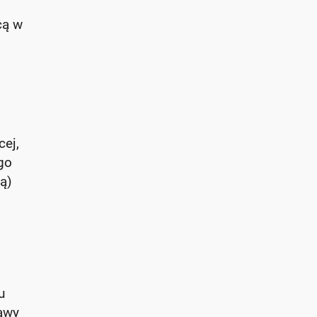
cą w
cej,
go
ą)
u
tawy