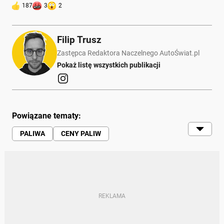
187
3
2
Filip Trusz
Zastępca Redaktora Naczelnego AutoŚwiat.pl
Pokaż listę wszystkich publikacji
Powiązane tematy:
PALIWA
CENY PALIW
STACJA BENZYNOWA
LPG
BENZYNA
OLEJ NAPĘDOWY