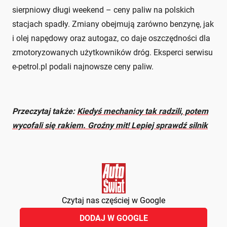
sierpniowy długi weekend – ceny paliw na polskich
stacjach spadły. Zmiany obejmują zarówno benzynę, jak
i olej napędowy oraz autogaz, co daje oszczędności dla
zmotoryzowanych użytkowników dróg. Eksperci serwisu
e-petrol.pl podali najnowsze ceny paliw.
Przeczytaj także:
Kiedyś mechanicy tak radzili, potem
wycofali się rakiem. Groźny mit! Lepiej sprawdź silnik
Czytaj nas częściej w Google
DODAJ W GOOGLE