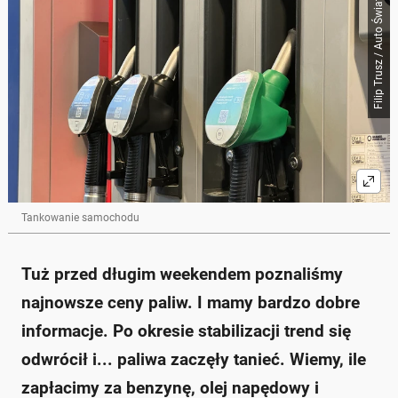
Filip Trusz / Auto Świat
Skrót przygotowany przez Onet Czat z AI, może zawierać błędy.
Ceny paliw w Polsce spadły przed długim
weekendem, co przynosi oszczędności dla
kierowców.
Średnie ceny paliw to: benzyna Pb95 - 5,79 zł/l, olej
napędowy - 5,97 zł/l, autogaz - 2,61 zł/l.
Najtańsze paliwo znajduje się w województwie
pomorskim, a najdroższe w świętokrzyskim.
Stacje przy drogach szybkiego ruchu są najdroższe,
warto zjechać z trasy, aby zaoszczędzić.
Wiele sieci stacji paliw oferuje wakacyjne promocje,
które mogą obniżyć ceny paliw.
Tankowanie samochodu
Zapytaj o więcej Onet Czat z AI
Tuż przed długim weekendem poznaliśmy
najnowsze ceny paliw. I mamy bardzo dobre
informacje. Po okresie stabilizacji trend się
odwrócił i... paliwa zaczęły tanieć. Wiemy, ile
zapłacimy za benzynę, olej napędowy i