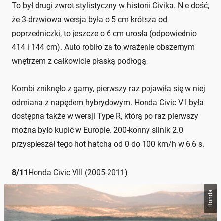
To był drugi zwrot stylistyczny w historii Civika. Nie dość,
że 3-drzwiowa wersja była o 5 cm krótsza od
poprzedniczki, to jeszcze o 6 cm urosła (odpowiednio
414 i 144 cm). Auto robiło za to wrażenie obszernym
wnętrzem z całkowicie płaską podłogą.
Kombi zniknęło z gamy, pierwszy raz pojawiła się w niej
odmiana z napędem hybrydowym. Honda Civic VII była
dostępna także w wersji Type R, którą po raz pierwszy
można było kupić w Europie. 200-konny silnik 2.0
przyspieszał tego hot hatcha od 0 do 100 km/h w 6,6 s.
8
/
11
Honda Civic VIII (2005-2011)
Honda