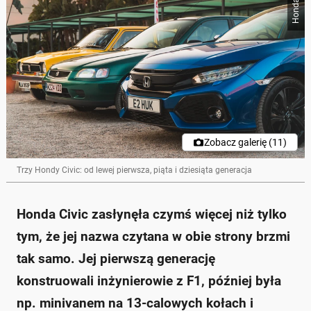
Honda
Zobacz galerię (11)
Trzy Hondy Civic: od lewej pierwsza, piąta i dziesiąta generacja
Honda Civic zasłynęła czymś więcej niż tylko
tym, że jej nazwa czytana w obie strony brzmi
tak samo. Jej pierwszą generację
konstruowali inżynierowie z F1, później była
np. minivanem na 13-calowych kołach i