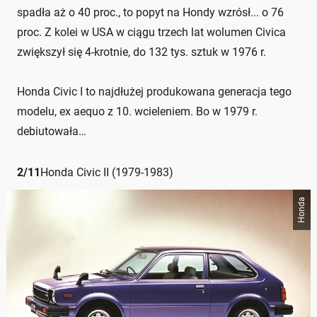
spadła aż o 40 proc., to popyt na Hondy wzrósł... o 76
proc. Z kolei w USA w ciągu trzech lat wolumen Civica
zwiększył się 4-krotnie, do 132 tys. sztuk w 1976 r.
Honda Civic I to najdłużej produkowana generacja tego
modelu, ex aequo z 10. wcieleniem. Bo w 1979 r.
debiutowała…
2
/
11
Honda Civic II (1979-1983)
Honda