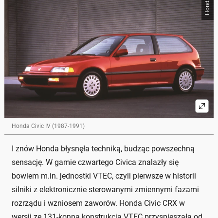
Honda
Honda Civic IV (1987-1991)
I znów Honda błysnęła techniką, budząc powszechną
sensację. W gamie czwartego Civica znalazły się
bowiem m.in. jednostki VTEC, czyli pierwsze w historii
silniki z elektronicznie sterowanymi zmiennymi fazami
rozrządu i wzniosem zaworów. Honda Civic CRX w
wersji ze 131-konną konstrukcją VTEC przyspieszała od