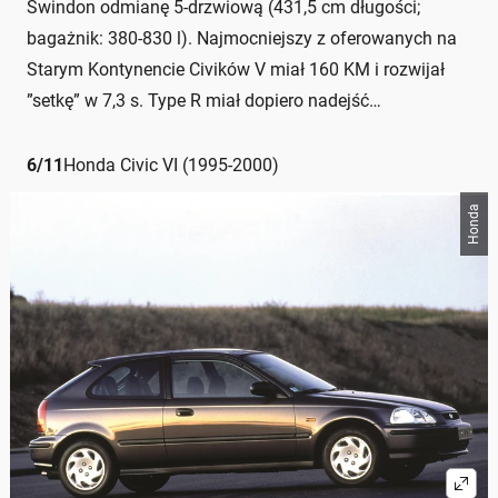
Swindon odmianę 5-drzwiową (431,5 cm długości;
bagażnik: 380-830 l). Najmocniejszy z oferowanych na
Starym Kontynencie Civików V miał 160 KM i rozwijał
”setkę” w 7,3 s. Type R miał dopiero nadejść…
6
/
11
Honda Civic VI (1995-2000)
Honda