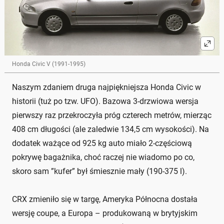
Honda Civic V (1991-1995)
Naszym zdaniem druga najpiękniejsza Honda Civic w
historii (tuż po tzw. UFO). Bazowa 3-drzwiowa wersja
pierwszy raz przekroczyła próg czterech metrów, mierząc
408 cm długości (ale zaledwie 134,5 cm wysokości). Na
dodatek ważące od 925 kg auto miało 2-częściową
pokrywę bagażnika, choć raczej nie wiadomo po co,
skoro sam ”kufer” był śmiesznie mały (190-375 l).
CRX zmieniło się w targę, Ameryka Północna dostała
wersję coupe, a Europa – produkowaną w brytyjskim