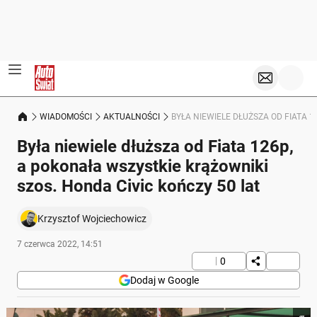
WIADOMOŚCI
AKTUALNOŚCI
BYŁA NIEWIELE DŁUŻSZA OD FIATA 
Była niewiele dłuższa od Fiata 126p,
a pokonała wszystkie krążowniki
szos. Honda Civic kończy 50 lat
Krzysztof Wojciechowicz
7 czerwca 2022, 14:51
0
Dodaj w Google