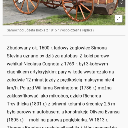
Samochód Józefa Bożka z 1815 r. (współczesna replika)
Zbudowany ok. 1600 r. lądowy żaglowiec Simona
Stevina uznano by dziś za autobus. Z kolei parowy
wehikuł Nicolasa Cugnota z 1769 r. był 3-kołowym
ciągnikiem artyleryjskim: pary w kotle wystarczało na
zaledwie 12 minut jazdy z prędkością maksymalnie 4
km/h. Pojazd Williama Symingtona (1786 r.) można
zaklasyfikować jako mikrobus, dzieło Richarda
Trevithicka (1801 r.) z tylnymi kołami o średnicy 2,5 m
było parowym autobusem, a konstrukcja Olivera Evansa
(1805 r.) – mobilną parową pogłębiarką. W 1813 r.
Thomas Brunton przedstawił wehikuł, który wprawdzie