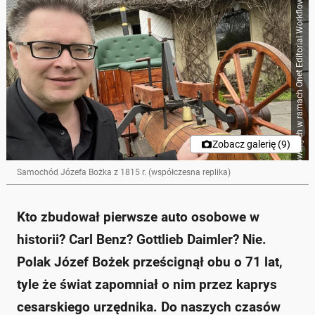
Źródło zbiorcze dla obrazków importowanych w ramach Onet Editorial Workflow
Zobacz galerię (9)
Samochód Józefa Bożka z 1815 r. (współczesna replika)
Kto zbudował pierwsze auto osobowe w
historii? Carl Benz? Gottlieb Daimler? Nie.
Polak Józef Bożek prześcignął obu o 71 lat,
tyle że świat zapomniał o nim przez kaprys
cesarskiego urzędnika. Do naszych czasów