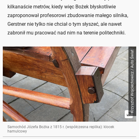
kilkanaście metrów, kiedy więc Bożek błyskotliwie
zaproponował profesorowi zbudowanie małego silnika,
Gerstner nie tylko nie chciał o tym słyszeć, ale nawet
zabronił mu pracować nad nim na terenie politechniki.
Krzysztof Wojciechowicz / Auto Świat
Samochód Józefa Bożka z 1815 r. (współczesna replika): klocek
hamulcowy