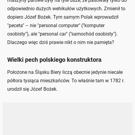
maszyny parowe były na tyle duże, że pasowały tylko do
odpowiednio dużych wehikułów użytkowych. Zmienił to
dopiero Józef Bożek. Tym samym Polak wprowadził
"peceta" – nie "personal computer" ("komputer
osobisty"), ale "personal car" ("samochód osobisty").
Dlaczego więc dziś prawie nikt o nim nie pamięta?
Wielki pech polskiego konstruktora
Położone na Śląsku Biery liczą obecnie jedynie niecałe
półtora tysiąca mieszkańców. To właśnie tam w 1782 r.
urodził się Józef Bożek.