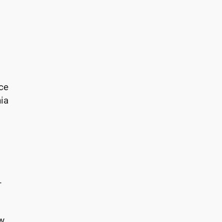
ce
ia
.
 w