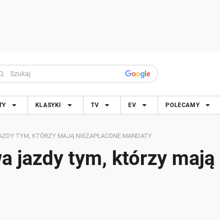
TY
KLASYKI
TV
EV
POLECAMY
AZDY TYM, KTÓRZY MAJĄ NIEZAPŁACONE MANDATY
 jazdy tym, którzy mają