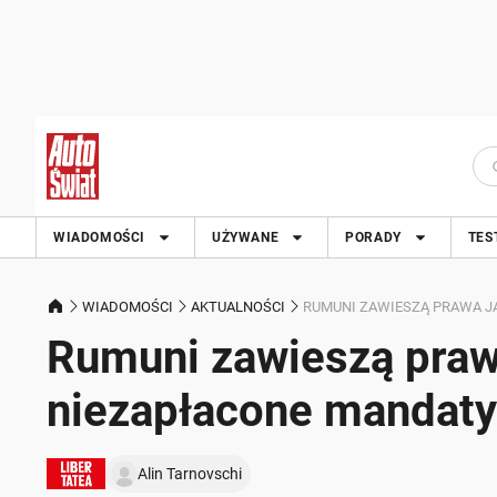
WIADOMOŚCI
UŻYWANE
PORADY
TES
WIADOMOŚCI
AKTUALNOŚCI
RUMUNI ZAWIESZĄ PRAWA J
Rumuni zawieszą prawa
niezapłacone mandaty
Alin Tarnovschi