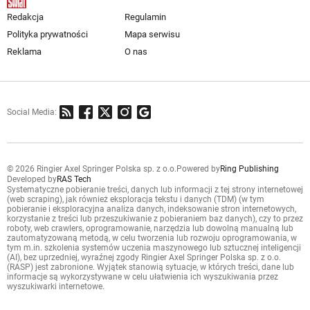
Redakcja
Regulamin
Polityka prywatności
Mapa serwisu
Reklama
O nas
Social Media:
© 2026 Ringier Axel Springer Polska sp. z o.o.
Powered by
Ring Publishing
Developed by
RAS Tech
Systematyczne pobieranie treści, danych lub informacji z tej strony internetowej
(web scraping), jak również eksploracja tekstu i danych (TDM) (w tym
pobieranie i eksploracyjna analiza danych, indeksowanie stron internetowych,
korzystanie z treści lub przeszukiwanie z pobieraniem baz danych), czy to przez
roboty, web crawlers, oprogramowanie, narzędzia lub dowolną manualną lub
zautomatyzowaną metodą, w celu tworzenia lub rozwoju oprogramowania, w
tym m.in. szkolenia systemów uczenia maszynowego lub sztucznej inteligencji
(AI), bez uprzedniej, wyraźnej zgody Ringier Axel Springer Polska sp. z o.o.
(RASP) jest zabronione. Wyjątek stanowią sytuacje, w których treści, dane lub
informacje są wykorzystywane w celu ułatwienia ich wyszukiwania przez
wyszukiwarki internetowe.