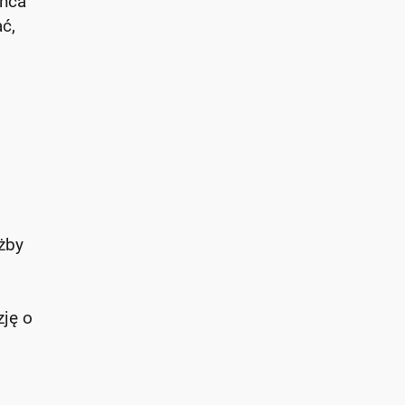
ońca
ć,
żby
zję o