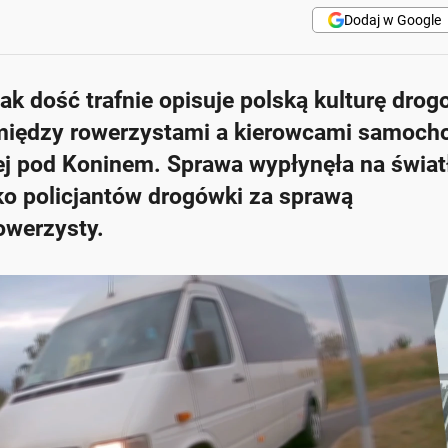
Dodaj w Google
nak dość trafnie opisuje polską kulturę drog
między rowerzystami a kierowcami samoc
j pod Koninem. Sprawa wypłynęła na świat
urko policjantów drogówki za sprawą
owerzysty.