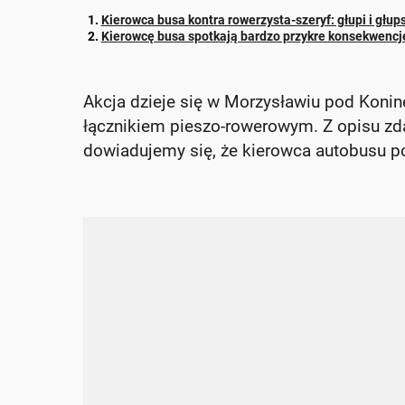
Kierowca busa kontra rowerzysta-szeryf: głupi i głup
Kierowcę busa spotkają bardzo przykre konsekwencj
Akcja dzieje się w Morzysławiu pod Kon
łącznikiem pieszo-rowerowym. Z opisu z
dowiadujemy się, że kierowca autobusu pot