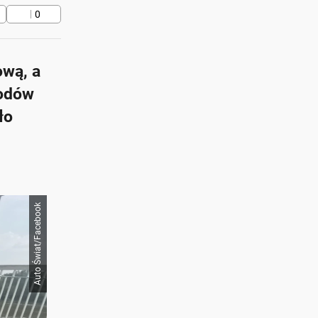
0
ową, a
hodów
ło
Auto Świat/Facebook