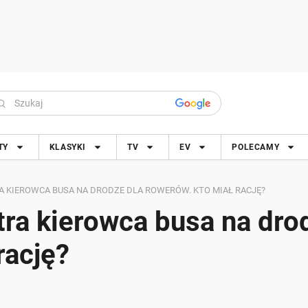
TY
KLASYKI
TV
EV
POLECAMY
 KIEROWCA BUSA NA DRODZE DLA ROWERÓW. KTO MIAŁ RACJĘ?
tra kierowca busa na dro
rację?