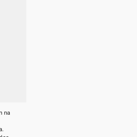
m na
a.