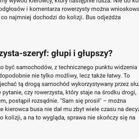
ny wywód kierowcy, który następnie rusza. Nie do k
e z odgłosów i komentarza rowerzysty można wnioskowa
 co najmniej dochodzi do kolizji. Bus odjeżdża
ysta-szeryf: głupi i głupszy?
nno być samochodów, z technicznego punktu widzenia
dopodobnie nie tylko możliwy, lecz także łatwy. To
ejechać tą drogą samochód wykorzystywany przez słu
 pytanie, czy rowerzysta, który staje na środku drogi,
m, postąpił rozsądnie. "Sam się prosił" – można
e kierowca busa nie dał mu zbyt wiele czasu na decy
 kolizji, a na to wygląda, sprawa nie skończy się na