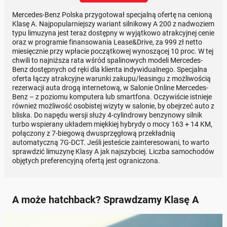
Mercedes-Benz Polska przygotował specjalną ofertę na cenioną
Klasę A. Najpopularniejszy wariant silnikowy A 200 z nadwoziem
typu limuzyna jest teraz dostępny w wyjątkowo atrakcyjnej cenie
oraz w programie finansowania Lease&Drive, za 999 zł netto
miesięcznie przy wpłacie początkowej wynoszącej 10 proc. W tej
chwili to najniższa rata wśród spalinowych modeli Mercedes-
Benz dostępnych od ręki dla klienta indywidualnego. Specjalna
oferta łączy atrakcyjne warunki zakupu/leasingu z możliwością
rezerwacji auta drogą internetową, w Salonie Online Mercedes-
Benz – z poziomu komputera lub smartfona. Oczywiście istnieje
również możliwość osobistej wizyty w salonie, by obejrzeć auto z
bliska. Do napędu wersji służy 4-cylindrowy benzynowy silnik
turbo wspierany układem miękkiej hybrydy o mocy 163 + 14 KM,
połączony z 7-biegową dwusprzęgłową przekładnią
automatyczną 7G-DCT. Jeśli jesteście zainteresowani, to warto
sprawdzić limuzynę Klasy A jak najszybciej. Liczba samochodów
objętych preferencyjną ofertą jest ograniczona.
A może hatchback? Sprawdzamy Klasę A