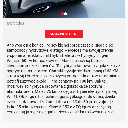
Mercedes
SPRAWDŹ CENĘ
A to wcale nie koniec. Polscy klienci coraz częściej sięgają po
samochody hybrydowe, dlatego Mercedes ma swojej ofercie
wspomniane układy mild hybrid, ale także hybrydy plug-in.
Wersje 250e w kompaktowych Mercedesach są bardzo
chwalone przez kierowców. To hybryda ładowana z gniazdka ze
sporym akumulatorem. Charakteryzuje się dużą mocą (163 KM
+109 KM) i bardzo niskim zużyciu paliwa. Klasa A w tej odmianie
potrafi zużywać około... litra benzyny na 100 km. Jak to
możliwe? To hybryda ładowana z gniazdka ze sporym
akumulatorem. Ma aż 76 km zasięgu w trybie elektrycznym wg
WLPT. Obsługuje też technologię szybkiego ładowania, dzięki
czemu naładowanie akumulatora od 10 do 80 proc. zajmuje
tylko 25 min. Mercedes Klasy A 250 e z EQ łączy oszczędną
codzienną jazdę z osiągami. Pierwsza setka to kwestia 7,5 s.