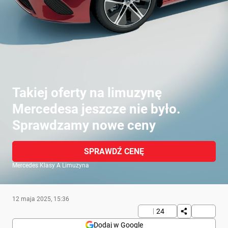
Takiej oferty na limuzynę
Mercedesa jeszcze nie było.
Sprawdzamy nowe ceny
SPRAWDŹ CENĘ
Mercedes Klasy A Limuzyna
12 maja 2025, 15:36
24
Dodaj w Google