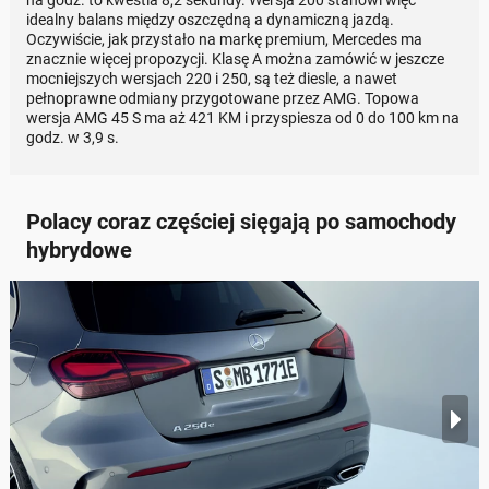
na godz. to kwestia 8,2 sekundy. Wersja 200 stanowi więc
idealny balans między oszczędną a dynamiczną jazdą.
Oczywiście, jak przystało na markę premium, Mercedes ma
znacznie więcej propozycji. Klasę A można zamówić w jeszcze
mocniejszych wersjach 220 i 250, są też diesle, a nawet
pełnoprawne odmiany przygotowane przez AMG. Topowa
wersja AMG 45 S ma aż 421 KM i przyspiesza od 0 do 100 km na
godz. w 3,9 s.
Polacy coraz częściej sięgają po samochody
hybrydowe