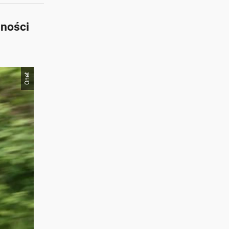
mności
Onet