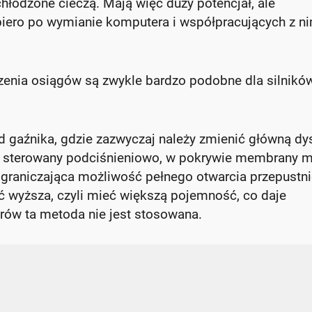
łodzone cieczą. Mają więc duży potencjał, ale
piero po wymianie komputera i współpracujących z n
enia osiągów są zwykle bardzo podobne dla silnikó
od gaźnika, gdzie zazwyczaj należy zmienić główną dy
nik sterowany podciśnieniowo, w pokrywie membrany 
graniczająca możliwość pełnego otwarcia przepustni
 wyższa, czyli mieć większą pojemność, co daje
rów ta metoda nie jest stosowana.