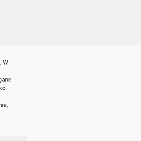
. W
ągane
lko
ie,