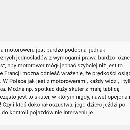
ja motoroweru jest bardzo podobna, jednak
cznych jednośladów z wymogami prawa bardzo różne
est, aby motorower mógł jechać szybciej niż jest to
e Francji można odnieść wrażenie, że prędkości osi
 W Polsce jak jest z motorowerami, każdy widzi, i ty
a. Można np. spotkać duży skuter z małą tablicą
zęsto jest to skuter, w którym nigdy, nawet opcjonaln
Czyli ktoś dokonał oszustwa, jego dzieło jeździ po
 do kontroli pojazdów nie interweniuje.