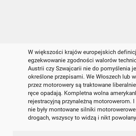
W większości krajów europejskich definic
egzekwowanie zgodności walorów techni
Austrii czy Szwajcarii nie do pomyślenia j
określone przepisami. We Włoszech lub w
przez motorowery są traktowane liberalnie.
ręce opadają. Kompletna wolna amerykank
rejestracyjną przynależną motorowerom. I c
nie były montowane silniki motorowerowe! 
drogach, wszyscy to widzą i nikt powołany