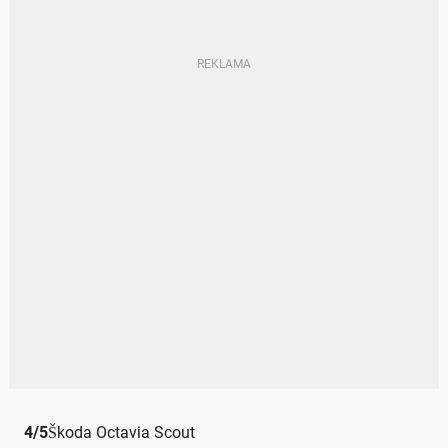
4
/
5
Škoda Octavia Scout