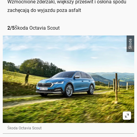
Wzmocnione zderzaki, większy prześwit i osłona spodu
zachęcają do wyjazdu poza asfalt
2
/
5
Škoda Octavia Scout
Skoda
Škoda Octavia Scout