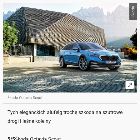
Skoda
Škoda Octavia Scout
Tych eleganckich alufelg trochę szkoda na szutrowe
drogi i leśne koleiny
5
/
5
Škoda Octavia Scout