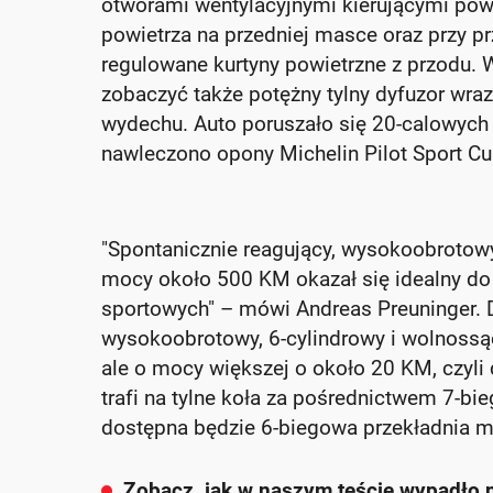
otworami wentylacyjnymi kierującymi powi
powietrza na przedniej masce oraz przy pr
regulowane kurtyny powietrzne z przodu.
zobaczyć także potężny tylny dyfuzor wr
wydechu. Auto poruszało się 20-calowych k
nawleczono opony Michelin Pilot Sport Cu
"Spontanicznie reagujący, wysokoobrotowy,
mocy około 500 KM okazał się idealny do
sportowych" – mówi Andreas Preuninger. 
wysokoobrotowy, 6-cylindrowy i wolnossąc
ale o mocy większej o około 20 KM, czy
trafi na tylne koła za pośrednictwem 7-bi
dostępna będzie 6-biegowa przekładnia m
Zobacz, jak w naszym teście wypadło