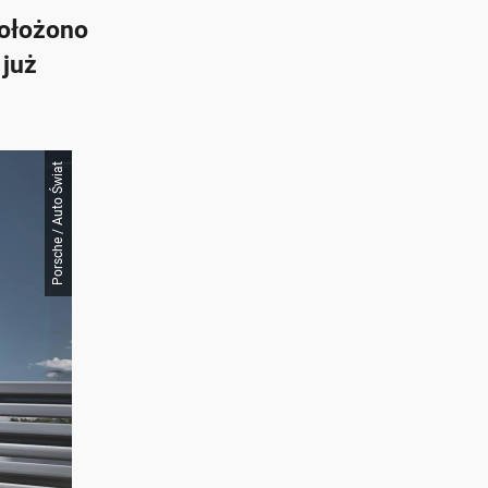
położono
 już
Porsche / Auto Świat