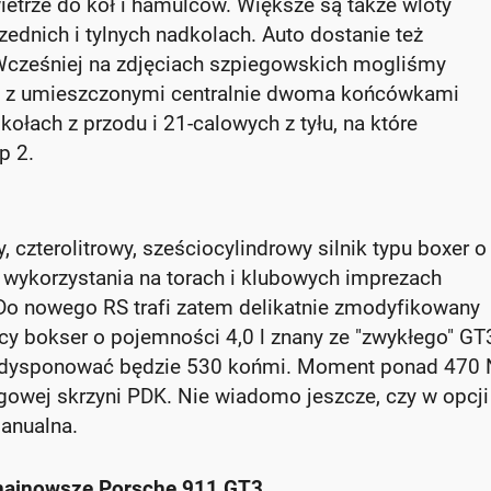
etrze do kół i hamulców. Większe są także wloty
zednich i tylnych nadkolach. Auto dostanie też
 Wcześniej na zdjęciach szpiegowskich mogliśmy
az z umieszczonymi centralnie dwoma końcówkami
ołach z przodu i 21-calowych z tyłu, na które
p 2.
 czterolitrowy, sześciocylindrowy silnik typu boxer o
 wykorzystania na torach i klubowych imprezach
Do nowego RS trafi zatem delikatnie zmodyfikowany
y bokser o pojemności 4,0 l znany ze "zwykłego" GT
li dysponować będzie 530 końmi. Moment ponad 470
egowej skrzyni PDK. Nie wiadomo jeszcze, czy w opcji
anualna.
 najnowsze Porsche 911 GT3