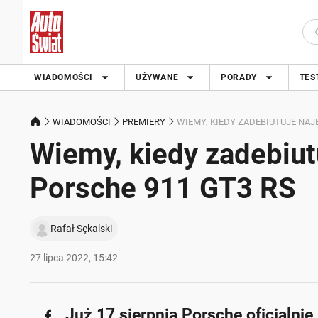
WIADOMOŚCI
UŻYWANE
PORADY
TES
WIADOMOŚCI
PREMIERY
WIEMY, KIEDY ZADEBIUTUJE NAJ
Wiemy, kiedy zadebiut
Porsche 911 GT3 RS
Rafał Sękalski
27 lipca 2022, 15:42
Już 17 sierpnia Porsche oficjalni