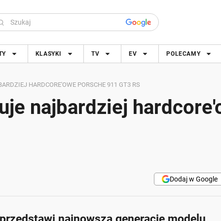
TY
KLASYKI
TV
EV
POLECAMY
BARDZIEJ HARDCORE'OWE PORSCHE 911 GT3 RS
uje najbardziej hardcore
Dodaj w Google
e przedstawi najnowszą generację modelu