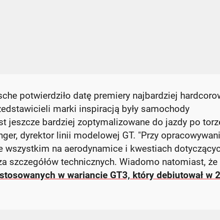
he potwierdziło datę premiery najbardziej hardcoro
zedstawicieli marki inspiracją były samochody
 jeszcze bardziej zoptymalizowane do jazdy po torz
ger, dyrektor linii modelowej GT. "Przy opracowywan
e wszystkim na aerodynamice i kwestiach dotyczący
dza szczegółów technicznych. Wiadomo natomiast, że
stosowanych w wariancie GT3, który debiutował w 